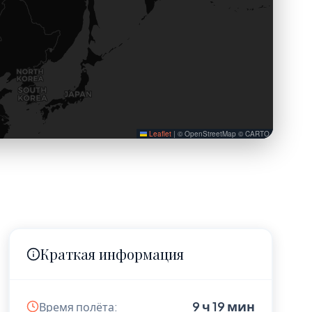
Leaflet
|
© OpenStreetMap © CARTO
Краткая информация
9 ч 19 мин
Время полёта: