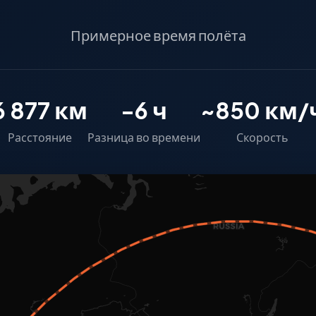
Примерное время полёта
6 877 км
-6 ч
~850 км/
Расстояние
Разница во времени
Скорость