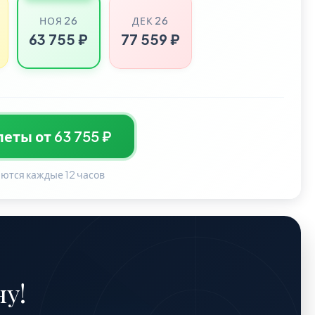
НОЯ 26
ДЕК 26
63 755 ₽
77 559 ₽
еты от 63 755 ₽
ются каждые 12 часов
у!