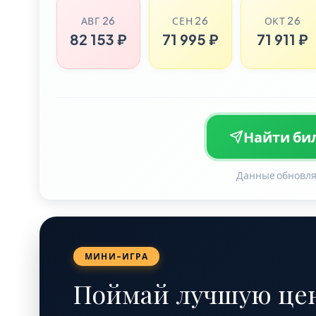
АВГ 26
СЕН 26
ОКТ 26
82 153 ₽
71 995 ₽
71 911 ₽
Найти бил
Данные обновля
МИНИ-ИГРА
Поймай лучшую цен