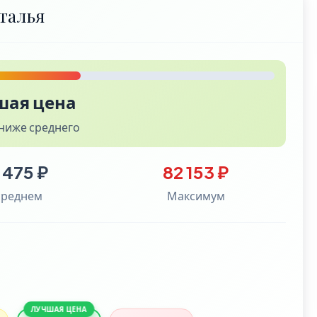
талья
шая цена
ниже среднего
 475 ₽
82 153 ₽
среднем
Максимум
ЛУЧШАЯ ЦЕНА