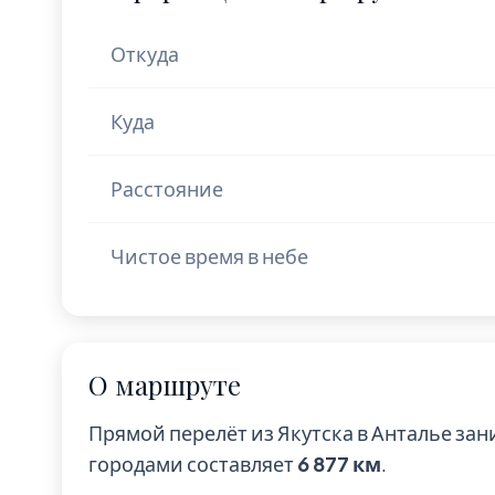
Откуда
Куда
Расстояние
Чистое время в небе
О маршруте
Прямой перелёт из Якутска в Анталье за
городами составляет
6 877 км
.