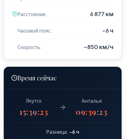
6 877 км
Расстояние:
-6 ч
Часовой пояс:
~850 км/ч
Скорость:
Время сейчас
Якутск
Анталья
15:39:24
09:39:24
Разница:
-6 ч