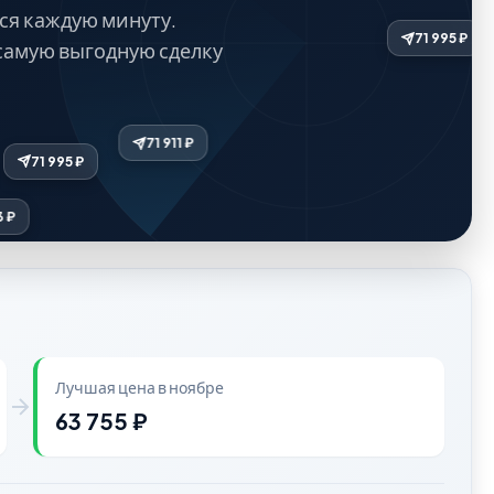
ся каждую минуту.
самую выгодную сделку
77 559 ₽
71 911 ₽
71 995 ₽
82 153 ₽
Лучшая цена в ноябре
63 755 ₽