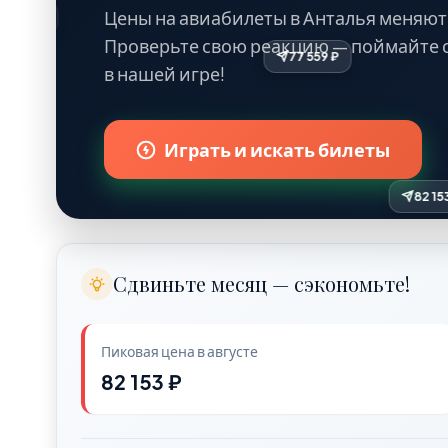
Цены на авиабилеты в Анталья меняют
77 559 ₽
Проверьте свою реакцию — поймайте 
в нашей игре!
Играть и искать билеты
Сдвиньте месяц — сэкономьте!
Пиковая цена в августе
82 153 ₽