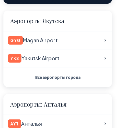
Аэропорты Якутска
Magan Airport
GYG
Yakutsk Airport
YKS
Все аэропорты города
Аэропорты: Анталья
Анталья
AYT