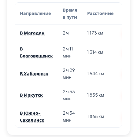
Время
Направление
Расстояние
Бил
в пути
В Магадан
2 ч
1 173 км
Най
В
2 ч 11
1 314 км
Най
Благовещенск
мин
2 ч 29
В Хабаровск
1 544 км
Най
мин
2 ч 53
В Иркутск
1 855 км
Най
мин
В Южно-
2 ч 54
1 868 км
Най
Сахалинск
мин