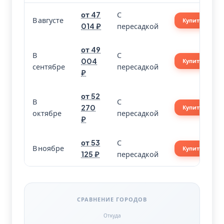
от 47
С
В августе
Купить
014 ₽
пересадкой
от 49
В
С
004
Купить
сентябре
пересадкой
₽
от 52
В
С
270
Купить
октябре
пересадкой
₽
от 53
С
В ноябре
Купить
125 ₽
пересадкой
СРАВНЕНИЕ ГОРОДОВ
Откуда