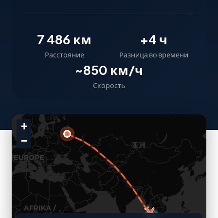
7 486 км
+4 ч
Расстояние
Разница во времени
~850 км/ч
Скорость
+
−