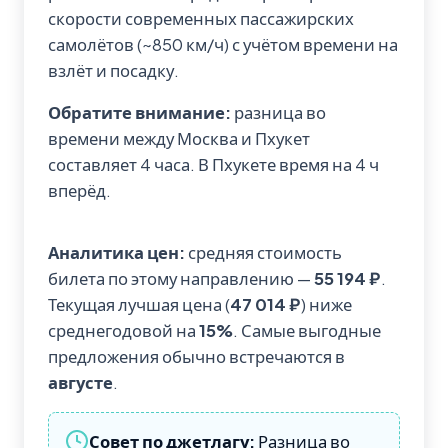
скорости современных пассажирских
самолётов (~850 км/ч) с учётом времени на
взлёт и посадку.
Обратите внимание:
разница во
времени между Москва и Пхукет
составляет 4 часа. В Пхукете время на 4 ч
вперёд.
Аналитика цен:
средняя стоимость
билета по этому направлению —
55 194 ₽
.
Текущая лучшая цена (
47 014 ₽
) ниже
среднегодовой на
15%
. Самые выгодные
предложения обычно встречаются в
августе
.
Совет по джетлагу:
Разница во