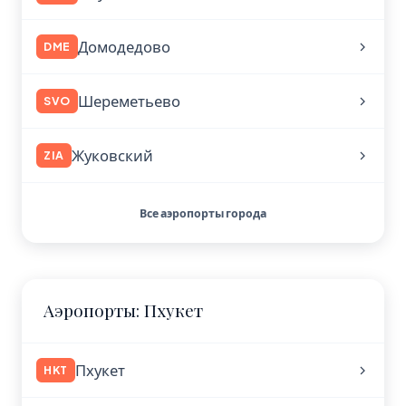
Домодедово
DME
Шереметьево
SVO
Жуковский
ZIA
Все аэропорты города
Аэропорты: Пхукет
Пхукет
HKT