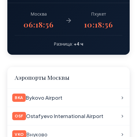
Москва
Пхукет
06:18:57
10:18:57
Разница:
+4 ч
Аэропорты Москвы
Bykovo Airport
BKA
Ostafyevo International Airport
OSF
Внуково
VKO