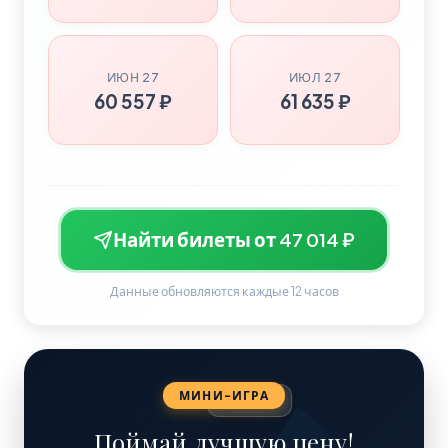
ИЮН 27
ИЮЛ 27
60 557 ₽
61 635 ₽
Найти билеты от 47 014 ₽
Данные обновляются каждые 12 часов
МИНИ-ИГРА
56 300 ₽
Поймай лучшую цену!