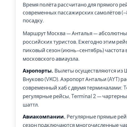
Время полёта рассчитано для прямого ре
современных пассажирских самолётов (~85
посадку.
Маршрут Москва — Анталья — абсолютный
российских туристов. Ежегодно этим рей
пиковый сезон (июнь–сентябрь) частота в
московского авиаузла.
Аэропорты.
Вылеты осуществляются из Ш
Внуково (VKO). Аэропорт Антальи (AYT) ра
современный хаб с двумя терминалами: T
регулярные рейсы, Terminal 2 — чартерн
шаттл.
Авиакомпании.
Регулярные прямые рейсы
сезон подключаются многочисленные чарт