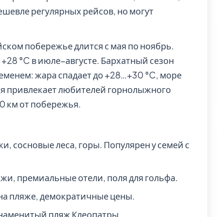
дешевле регулярных рейсов, но могут
ском побережье длится с мая по ноябрь.
 +28 °C в июле–августе. Бархатный сезон
еменем: жара спадает до +28…+30 °C, море
лья привлекает любителей горнолыжного
0 км от побережья.
жи, сосновые леса, горы. Популярен у семей с
яжи, премиальные отели, поля для гольфа.
 на пляже, демократичные цены.
знаменитый пляж Клеопатры.