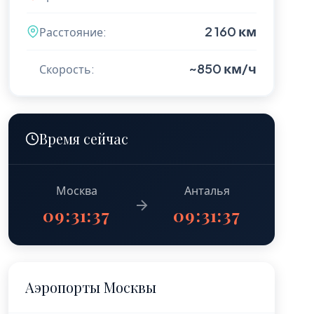
2 160 км
Расстояние:
~850 км/ч
Скорость:
Время сейчас
Москва
Анталья
09:31:39
09:31:39
Аэропорты Москвы