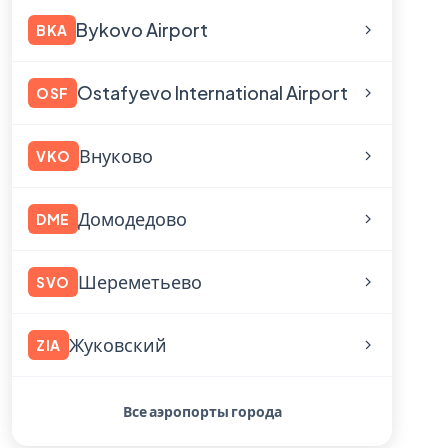
Bykovo Airport
BKA
Ostafyevo International Airport
OSF
Внуково
VKO
Домодедово
DME
Шереметьево
SVO
Жуковский
ZIA
Все аэропорты города