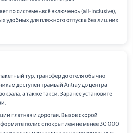
 по системе «всё включено» (all-inclusive),
мых удобных для пляжного отпуска без лишних
пакетный тур, трансфер до отеля обычно
икам доступен трамвай Antray до центра
вокзала, а также такси. Заранее установите
ии.
ции платная и дорогая. Вызов скорой
Оформите полис с покрытием не менее 30 000
а также реальная защита от непредвиденных