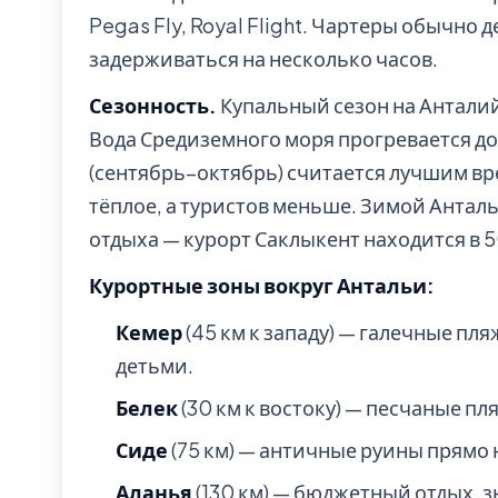
Pegas Fly, Royal Flight. Чартеры обычно 
задерживаться на несколько часов.
Сезонность.
Купальный сезон на Анталий
Вода Средиземного моря прогревается до
(сентябрь–октябрь) считается лучшим вр
тёплое, а туристов меньше. Зимой Анта
отдыха — курорт Саклыкент находится в 5
Курортные зоны вокруг Антальи:
Кемер
(45 км к западу) — галечные пля
детьми.
Белек
(30 км к востоку) — песчаные пл
Сиде
(75 км) — античные руины прямо
Аланья
(130 км) — бюджетный отдых, 