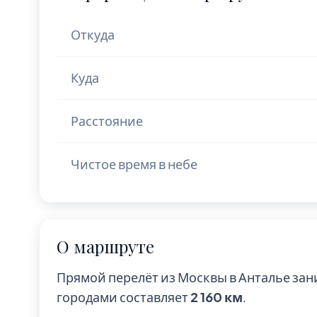
Откуда
Куда
Расстояние
Чистое время в небе
О маршруте
Прямой перелёт из Москвы в Анталье за
городами составляет
2 160 км
.