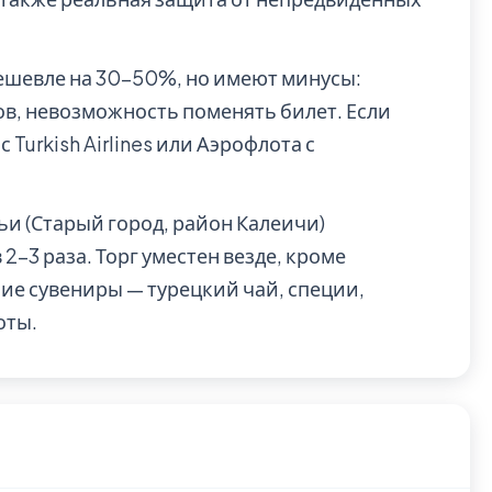
шевле на 30–50%, но имеют минусы:
ов, невозможность поменять билет. Если
Turkish Airlines или Аэрофлота с
и (Старый город, район Калеичи)
–3 раза. Торг уместен везде, кроме
ие сувениры — турецкий чай, специи,
оты.