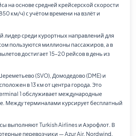
йса на основе средней крейсерской скорости
0 км/ч) с учётом времени на взлёт и
 лидер среди курортных направлений для
сом пользуются миллионы пассажиров, а в
ылетов достигает 15–20 рейсов в день из
ереметьево (SVO), Домодедово (DME) и
сположен в 13 км от центра города. Это
erminal 1 обслуживает международные
ые. Между терминалами курсирует бесплатный
 выполняют Turkish Airlines и Аэрофлот. В
ерные перевозчики — Azur Air, Nordwind,