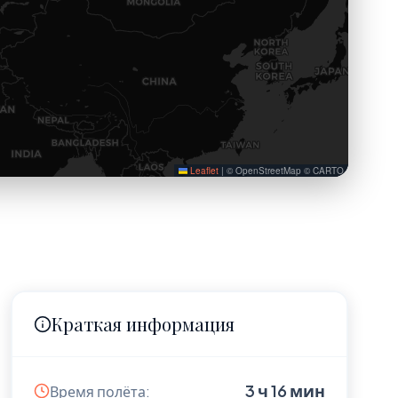
Leaflet
|
© OpenStreetMap © CARTO
Краткая информация
3 ч 16 мин
Время полёта: