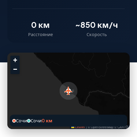
0 км
~850 км/ч
Расстояние
Скорость
+
−
Сочи
Сочи
0 км
Leaflet
|
© OpenStreetMap © CARTO