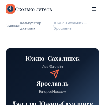
Сколько лететь
Калькулятор
Южно-Сахалинск —
Главная
/
/
джетлага
Ярославль
Южно-Сахалинск
Asia/Sakhalin
Ярославль
Europe/Moscow
Джетлаг Южно-Сахалинск