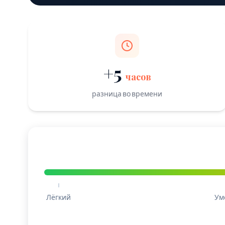
+5
часов
разница во времени
Лёгкий
Ум