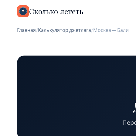
Сколько лететь
Главная
/
Калькулятор джетлага
/
Москва — Бали
Перс