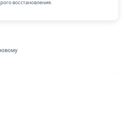
трого восстановления.
новому