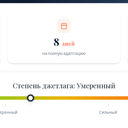
8
дней
на полную адаптацию
Степень джетлага: Умеренный
еренный
Сильный