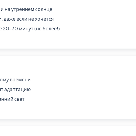
и на утреннем солнце
 даже если не хочется
 20-30 минут (не более!)
ному времени
ит адаптацию
енний свет