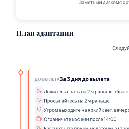
Заметный дискомфорт 
План адаптации
Следу
За 3 дня до вылета
ДО ВЫЛЕТА
Ложитесь спать на 2 ч раньше обычн
Просыпайтесь на 2 ч раньше
Утром выходите на яркий свет, вече
Ограничьте кофеин после 14:00
Рассмотрите приём мелатонина (про