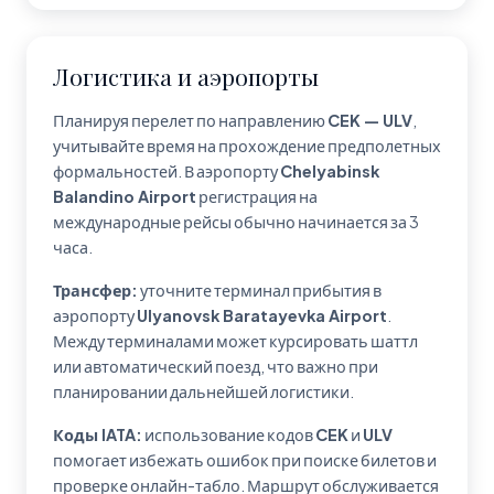
Логистика и аэропорты
Планируя перелет по направлению
CEK — ULV
,
учитывайте время на прохождение предполетных
формальностей. В аэропорту
Chelyabinsk
Balandino Airport
регистрация на
международные рейсы обычно начинается за 3
часа.
Трансфер:
уточните терминал прибытия в
аэропорту
Ulyanovsk Baratayevka Airport
.
Между терминалами может курсировать шаттл
или автоматический поезд, что важно при
планировании дальнейшей логистики.
Коды IATA:
использование кодов
CEK
и
ULV
помогает избежать ошибок при поиске билетов и
проверке онлайн-табло. Маршрут обслуживается