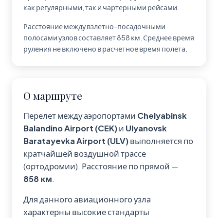
как регулярными, так и чартерными рейсами.
Расстояние между взлетно-посадочными
полосами узлов составляет 858 км. Среднее время
руления не включено в расчетное время полета.
О маршруте
Перелет между аэропортами
Chelyabinsk
Balandino Airport (CEK)
и
Ulyanovsk
Baratayevka Airport (ULV)
выполняется по
кратчайшей воздушной трассе
(ортодромии). Расстояние по прямой —
858 км
.
Для данного авиационного узла
характерны высокие стандарты