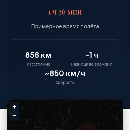
1 ч 36 мин
Примерное время полёта
858 км
-1 ч
Расстояние
Разница во времени
~850 км/ч
Скорость
+
−