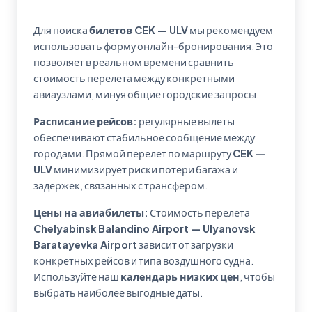
Для поиска
билетов CEK — ULV
мы рекомендуем
использовать форму онлайн-бронирования. Это
позволяет в реальном времени сравнить
стоимость перелета между конкретными
авиаузлами, минуя общие городские запросы.
Расписание рейсов:
регулярные вылеты
обеспечивают стабильное сообщение между
городами. Прямой перелет по маршруту
CEK —
ULV
минимизирует риски потери багажа и
задержек, связанных с трансфером.
Цены на авиабилеты:
Стоимость перелета
Chelyabinsk Balandino Airport — Ulyanovsk
Baratayevka Airport
зависит от загрузки
конкретных рейсов и типа воздушного судна.
Используйте наш
календарь низких цен
, чтобы
выбрать наиболее выгодные даты.