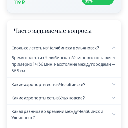
35%
119 ₽
Часто задаваемые вопросы
Сколько лететь из Челябинска в Ульяновск?
Время полёта из Челябинска в Ульяновск составляет
примерно 1 ч 36 мин. Расстояние между городами —
858 км.
Какие аэропорты есть в Челябинске?
В Челябинске находится аэропорт Chelyabinsk
Какие аэропорты есть в Ульяновске?
Balandino Airport (CEK).
В Ульяновске находится аэропорт Ulyanovsk
Какая разница во времени между Челябинск и
Baratayevka Airport (ULV).
Ульяновск?
Разница во времени между Челябинск и Ульяновск