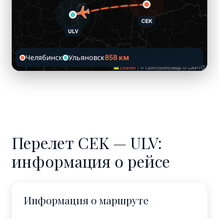
CEK
ULV
Челябинск
Ульяновск
858 км
Leaflet
|
© OpenStreetMap © CARTO
Перелет CEK — ULV:
информация о рейсе
Информация о маршруте