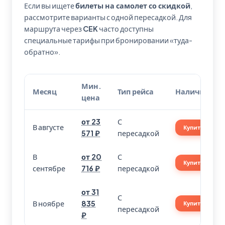
Если вы ищете
билеты на самолет со скидкой
,
рассмотрите варианты с одной пересадкой. Для
маршрута через
CEK
часто доступны
специальные тарифы при бронировании «туда-
обратно».
Мин.
Месяц
Тип рейса
Наличие
цена
от 23
С
В августе
Купить
571 ₽
пересадкой
В
от 20
С
Купить
сентябре
716 ₽
пересадкой
от 31
С
В ноябре
835
Купить
пересадкой
₽