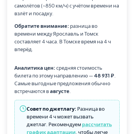
самолётов (~850 км/ч) с учётом времени на
взлёт и посадку.
Обратите внимание:
разница во
времени между Ярославль и Томск
составляет 4 часа. В Томске время на 4 ч
вперёд.
Аналитика цен:
средняя стоимость
билета по этому направлению —
48 931 ₽
.
Самые выгодные предложения обычно
встречаются в
августе
.
Совет по джетлагу:
Разница во
времени 4 ч может вызвать
джетлаг. Рекомендуем
рассчитать
график адаптации
, чтобы легче