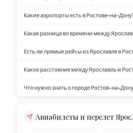
В Ярославле находится 1 аэропорт: Tunoshna
Какие аэропорты есть в Ростове-на-Дону
В Ростове-на-Дону находится 1 аэропорт:
Какая разница во времени между Ярослав
Ярославль и Ростов-на-Дону находятся в
Есть ли прямые рейсы из Ярославля в Ро
нет.
Наличие прямых рейсов из Ярославля в Ро
Какое расстояние между Ярославль и Рос
авиакомпании. Рекомендуем проверить а
авиакомпаний или в поисковиках авиабил
Расстояние по прямой — 1 155 км. Это кор
Что нужно знать о городе Ростов-на-Дон
рейса без пересадок.
выходные.
Ростов-на-Дону — город с населением 1 1
Europe/Moscow.
Авиабилеты и перелет Ярос