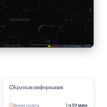
Leaflet
|
© OpenStreetMap © CARTO
Краткая информация
1 ч 59 мин
Время полёта: