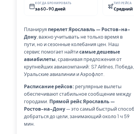
КОГДА БРОНИРОВАТЬ
ТИП РЕЙСА
за 60-90 дней
Средний
Планируя
перелет Ярославль — Ростов-на-
Дону
, важно учитывать не только время в
пути, но и сезонные колебания цен. Наш
сервис помогает найти
самые дешевые
авиабилеты
, сравнивая предложения от
крупнейших авиакомпаний: S7 Airlines, Победа,
Уральские авиалинии и Аэрофлот.
Расписание рейсов:
регулярные вылеты
обеспечивают стабильное сообщение между
городами.
Прямой рейс Ярославль —
Ростов-на-Дону
— это самый быстрый спосо
добраться до цели, занимающий около 1 ч 59
мин.