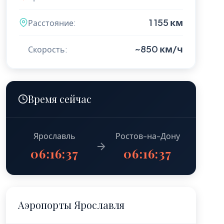
1 155 км
Расстояние:
~850 км/ч
Скорость:
Время сейчас
Ярославль
Ростов-на-Дону
06:16:38
06:16:38
Аэропорты Ярославля