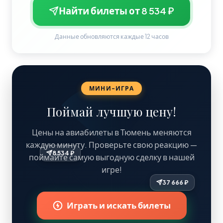
Найти билеты от 8 534 ₽
Данные обновляются каждые 12 часов
МИНИ-ИГРА
Поймай лучшую цену!
Цены на авиабилеты в Тюмень меняются
каждую минуту. Проверьте свою реакцию —
8 534 ₽
поймайте самую выгодную сделку в нашей
игре!
Играть и искать билеты