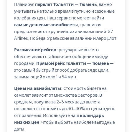
Планируя
перелет Тольятти — Тюмень
, важно
учитывать не только время в пути, но и сезонные
колебания цен. Наш сервис помогает найти
самые дешевые авиабилеты
, сравнивая
предложения от крупнейших авиакомпаний: S7
Airlines, Победа, Уральские авиалинии и Аэрофлот.
Расписание рейсов:
регулярные вылеты
обеспечивают стабильное сообщение между
городами.
Прямой рейс Тольятти — Тюмень
—
это самый быстрый способ добраться до цели,
занимающий около 1 ч 54 мин.
Цены на авиабилеты:
Стоимость билета на
самолет зависит от множества факторов. В
среднем, покупка за 2-3 месяца до вылета
позволяет сэкономить до 30-40% от цены в день
отправления. Используйте наш
календарь
низких цен
, чтобы выбрать наиболее выгодные
даты.