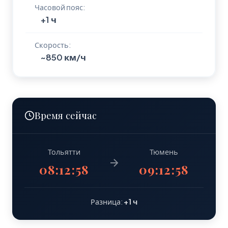
Часовой пояс:
+1 ч
Скорость:
~850 км/ч
Время сейчас
Тольятти
Тюмень
08:12:59
09:12:59
Разница:
+1 ч