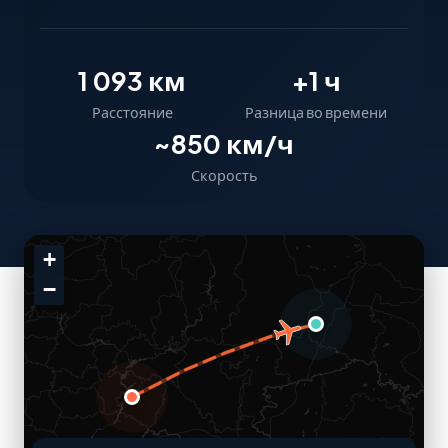
1 093 км
+1 ч
Расстояние
Разница во времени
~850 км/ч
Скорость
+
−