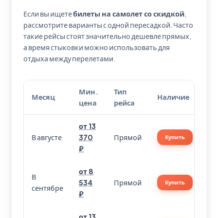
Если вы ищете
билеты на самолет со скидкой
,
рассмотрите варианты с одной пересадкой. Часто
такие рейсы стоят значительно дешевле прямых,
а время стыковки можно использовать для
отдыха между перелетами.
Мин.
Тип
Месяц
Наличие
цена
рейса
от 13
В августе
370
Прямой
Купить
₽
от 8
В
534
Прямой
Купить
сентябре
₽
от 13