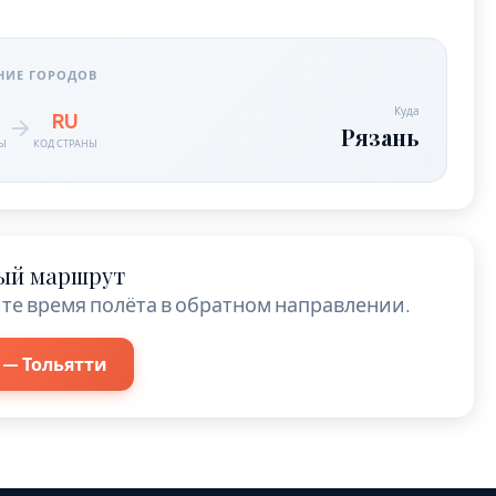
НИЕ ГОРОДОВ
Куда
RU
Рязань
НЫ
КОД СТРАНЫ
ый маршрут
те время полёта в обратном направлении.
 — Тольятти