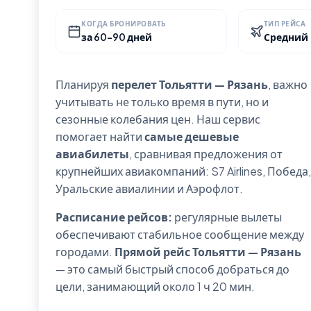
КОГДА БРОНИРОВАТЬ
ТИП РЕЙСА
за 60-90 дней
Средний
Планируя
перелет Тольятти — Рязань
, важно
учитывать не только время в пути, но и
сезонные колебания цен. Наш сервис
помогает найти
самые дешевые
авиабилеты
, сравнивая предложения от
крупнейших авиакомпаний: S7 Airlines, Победа,
Уральские авиалинии и Аэрофлот.
Расписание рейсов:
регулярные вылеты
обеспечивают стабильное сообщение между
городами.
Прямой рейс Тольятти — Рязань
— это самый быстрый способ добраться до
цели, занимающий около 1 ч 20 мин.