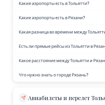
Какие аэропорты есть в Тольятти?
Информация об аэропортах Тольятти уто
Какие аэропорты есть в Рязани?
Информация об аэропортах Рязани уточн
Какая разница во времени между Тольятт
Разница во времени между Тольятти и Ряза
Есть ли прямые рейсы из Тольятти в Ряза
на 1 ч. Разница небольшая, адаптация пр
Наличие прямых рейсов из Тольятти в Ряз
Какое расстояние между Тольятти и Ряза
Рекомендуем проверить актуальное расп
поисковиках авиабилетов. Время полёта у
Расстояние по прямой — 646 км. Это коро
Что нужно знать о городе Рязань?
выходные.
Рязань — город с населением 540 000 чел
Авиабилеты и перелет Толь