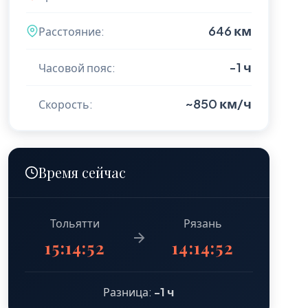
646 км
Расстояние:
-1 ч
Часовой пояс:
~850 км/ч
Скорость:
Время сейчас
Тольятти
Рязань
15:14:53
14:14:53
Разница:
-1 ч