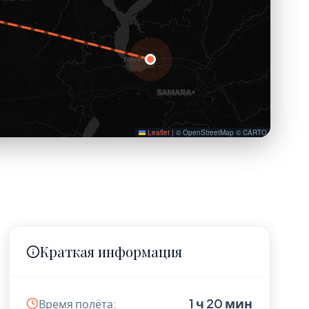
Leaflet
|
© OpenStreetMap © CARTO
Краткая информация
1 ч 20 мин
Время полёта: