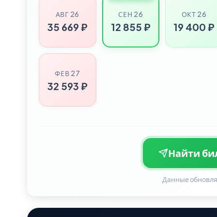
АВГ 26
СЕН 26
ОКТ 26
35 669 ₽
12 855 ₽
19 400 ₽
ФЕВ 27
32 593 ₽
Найти бил
Данные обновля