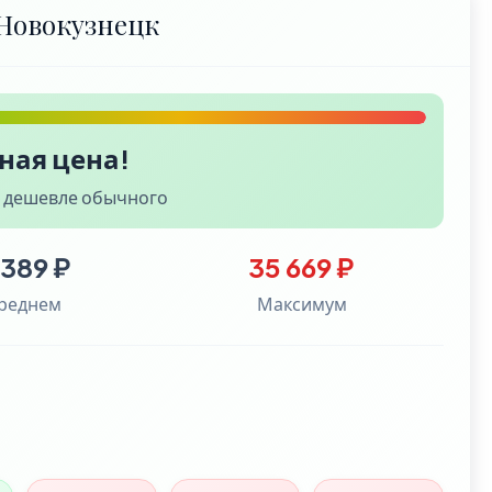
Новокузнецк
ная цена!
% дешевле обычного
 389 ₽
35 669 ₽
среднем
Максимум