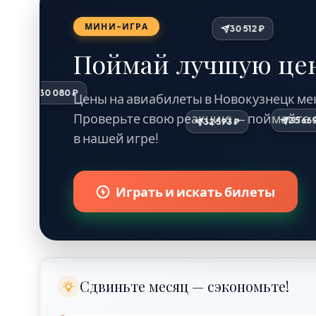
МИНИ-ИГРА
Поймай лучшую цен
30 080 ₽
Цены на авиабилеты в Новокузнецк ме
Проверьте свою реакцию — поймайте 
в нашей игре!
Играть и искать билеты
30 613 ₽
Сдвиньте месяц — сэкономьте!