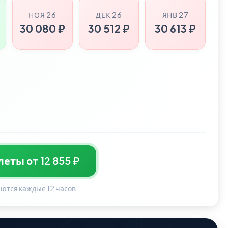
НОЯ 26
ДЕК 26
ЯНВ 27
30 080 ₽
30 512 ₽
30 613 ₽
еты от 12 855 ₽
ются каждые 12 часов