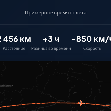
Примерное время полёта
2 456 км
+3 ч
~850 км/
Расстояние
Разница во времени
Скорость