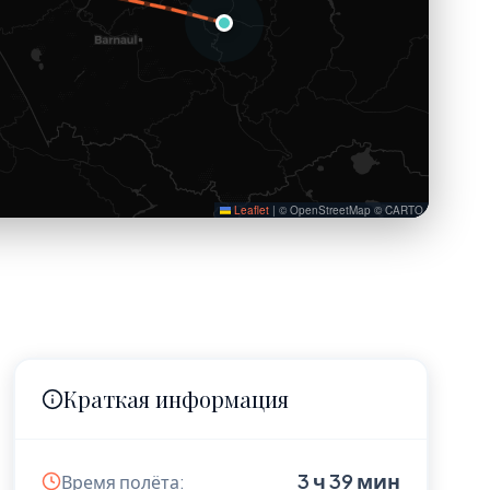
Leaflet
|
© OpenStreetMap © CARTO
Краткая информация
3 ч 39 мин
Время полёта: