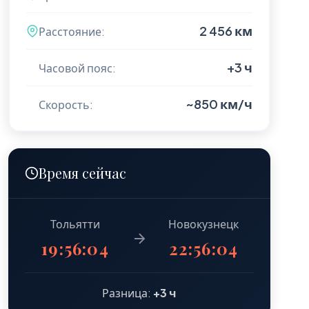
2 456 км
Расстояние:
+3 ч
Часовой пояс:
~850 км/ч
Скорость:
Время сейчас
Тольятти
Новокузнецк
19:56:06
22:56:06
Разница:
+3 ч