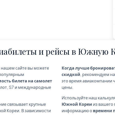
иабилеты и рейсы в Южную 
а нашем сайте вы можете
Когда лучше бронирова
 популярным
скидкой
, рекомендуем на
ость билета на самолет
это время авиакомпании 
лот, S7 и международные
цены.
Используйте наш калькуля
ие связывает крупные
Южной Кореи
из вашего 
ой Кореи. В зависимости
информацию о
времени 