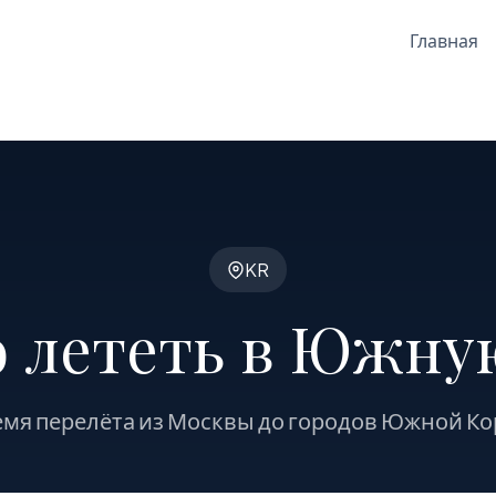
Главная
KR
о лететь в Южну
мя перелёта из Москвы до городов Южной К