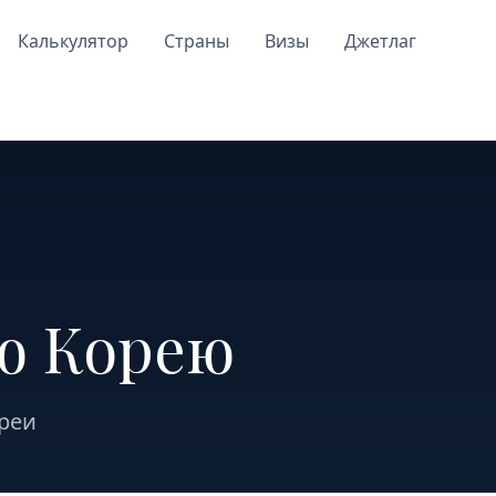
Калькулятор
Страны
Визы
Джетлаг
ю Корею
ореи