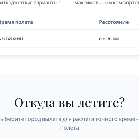
к и бюджетные варианты с
максимальным комфорто
Время полета
Расстояние
8 ч 58 мин
6 606 км
Откуда вы летите?
ыберите город вылета для расчёта точного време
полёта