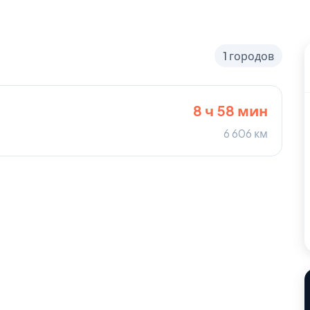
1 городов
8 ч 58 мин
6 606 км