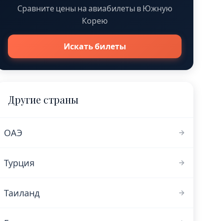
Сравните цены на авиабилеты в Южную
Корею
Искать билеты
Другие страны
ОАЭ
Турция
Таиланд