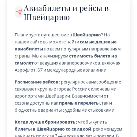
Авиабилеты и рейсы в
Швейцарию
Планируете путешествие в
Швейцарию
? На
нашем сайте вы можете найти
самые дешевые
авиабилеты
по всем популярным направлениям
страны. Мы анализируем
стоимость билета на
самолет
от ведущих авиаперевозчиков, включая
Аэрофлот, S7 и международные авиалинии.
Расписание рейсов:
регулярное авиасообщение
связывает крупные города России с ключевыми
аэропортами Швейцарии. В зависимости от
сезона доступны как
прямые перелеты
, так и
бюджетные варианты с удобными стыковками.
Когда лучше бронировать:
чтобы купить
билеты в Швейцарию со скидкой
, рекомендуем
начинать поиск за 3-4 месяца до даты поездки. В