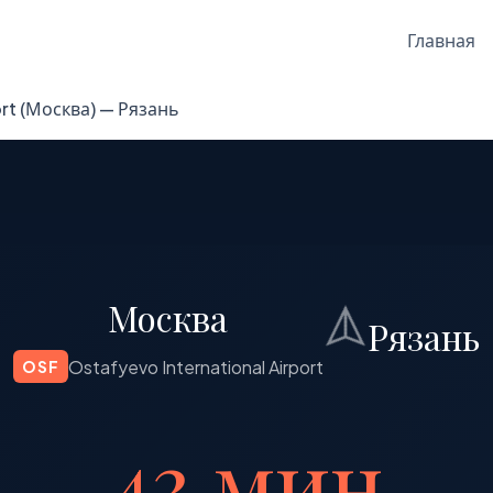
Главная
ort (Москва) — Рязань
Москва
Рязань
Ostafyevo International Airport
OSF
43 мин