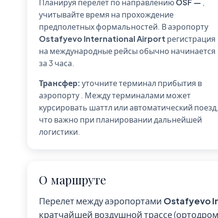
Планируя перелет по направлению
OSF —
,
учитывайте время на прохождение
предполетных формальностей. В аэропорту
Ostafyevo International Airport
регистрация
на международные рейсы обычно начинается
за 3 часа.
Трансфер:
уточните терминал прибытия в
аэропорту
. Между терминалами может
курсировать шаттл или автоматический поезд
что важно при планировании дальнейшей
логистики.
О маршруте
Перелет между аэропортами
Ostafyevo In
кратчайшей воздушной трассе (ортодром