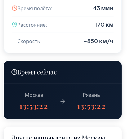
43 мин
Время полёта:
170 км
Расстояние:
~850 км/ч
Скорость:
Время сейчас
Москва
Рязань
13:53:23
13:53:23
Другие направления из Москвы