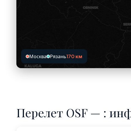
Москва
Рязань
170 км
Перелет OSF — : ин