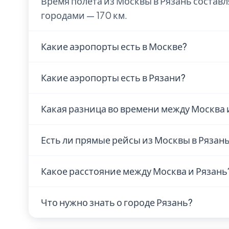
Время полёта из Москвы в Рязань состав
городами — 170 км.
Какие аэропорты есть в Москве?
В Москве находится аэропорт Ostafyevo Int
Какие аэропорты есть в Рязани?
Информация об аэропортах Рязани уточн
Какая разница во времени между Москва 
Москва и Рязань находятся в одном часов
Есть ли прямые рейсы из Москвы в Рязан
Наличие прямых рейсов из Москвы в Ряза
Какое расстояние между Москва и Рязань
Рекомендуем проверить актуальное расп
поисковиках авиабилетов. Время полёта у
Расстояние по прямой — 170 км. Это коро
Что нужно знать о городе Рязань?
выходные.
Рязань — город с населением 540 000 чел