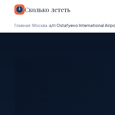
Сколько лететь
Главная
/
Москва
/
а/п Ostafyevo International Airp