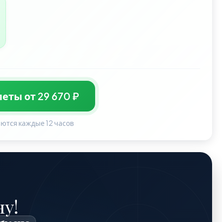
еты от 29 670 ₽
ются каждые 12 часов
у!