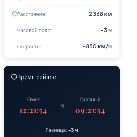
2 368 км
Расстояние:
-3 ч
Часовой пояс:
~850 км/ч
Скорость:
Время сейчас
Омск
Грозный
12:21:56
09:21:56
Разница:
-3 ч