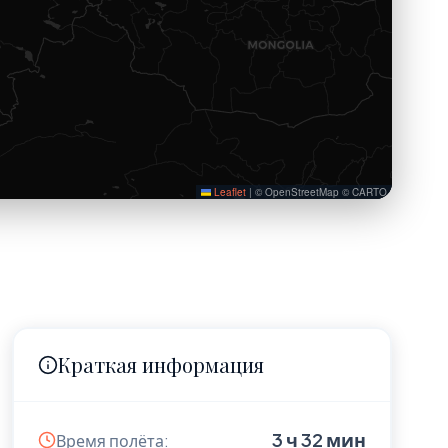
Leaflet
|
© OpenStreetMap © CARTO
Краткая информация
3 ч 32 мин
Время полёта: