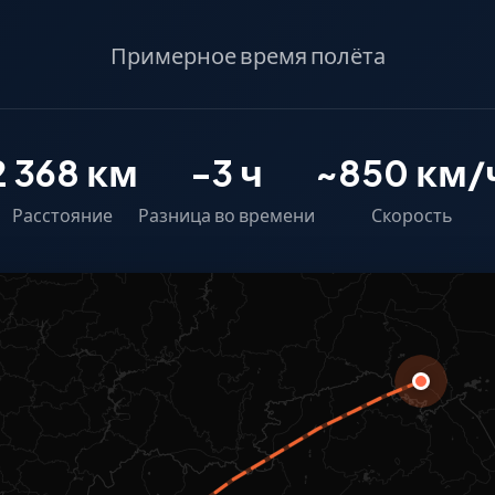
Примерное время полёта
2 368 км
-3 ч
~850 км/
Расстояние
Разница во времени
Скорость