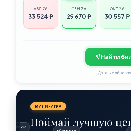
АВГ 26
СЕН 26
ОКТ 26
33 524 ₽
29 670 ₽
30 557 ₽
Найти бил
Данные обновля
МИНИ-ИГРА
Поймай лучшую цен
30 557 ₽
29 670 ₽