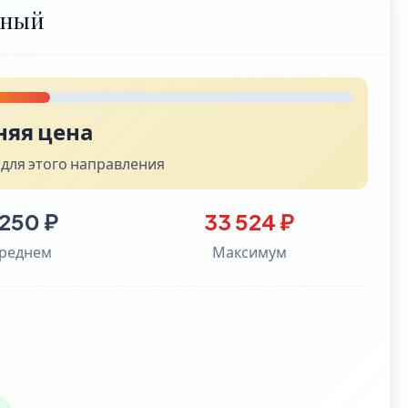
зный
няя цена
 для этого направления
 250 ₽
33 524 ₽
среднем
Максимум