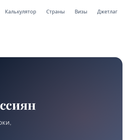
Калькулятор
Страны
Визы
Джетлаг
оссиян
оки,