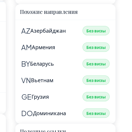
Похожие направления
AZ
Азербайджан
Без визы
AM
Армения
Без визы
BY
Беларусь
Без визы
VN
Вьетнам
Без визы
GE
Грузия
Без визы
DO
Доминикана
Без визы
Полезные ссылки