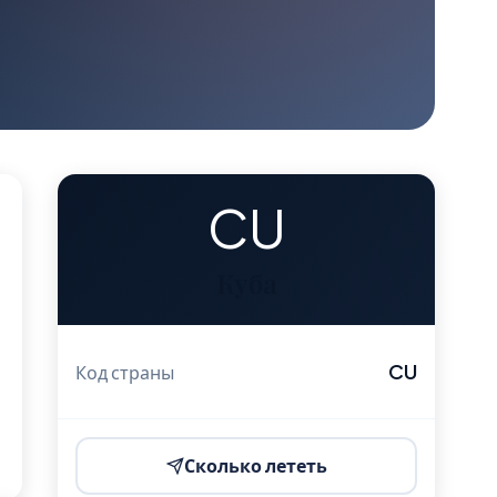
CU
Куба
CU
Код страны
Сколько лететь