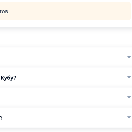
тов.
 Кубу?
?