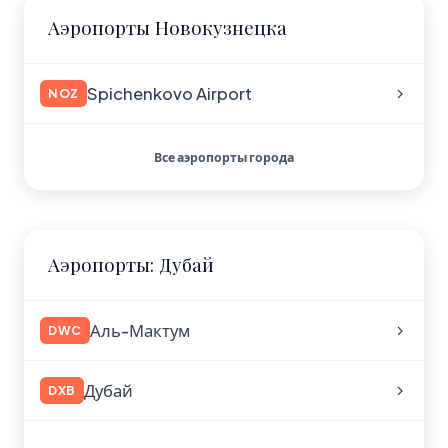
Аэропорты Новокузнецка
Spichenkovo Airport
NOZ
Все аэропорты города
Аэропорты: Дубай
Аль-Мактум
DWC
Дубай
DXB