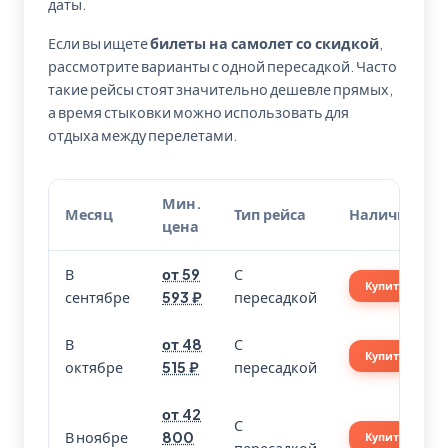
даты.
Если вы ищете
билеты на самолет со скидкой
,
рассмотрите варианты с одной пересадкой. Часто
такие рейсы стоят значительно дешевле прямых,
а время стыковки можно использовать для
отдыха между перелетами.
Мин.
Месяц
Тип рейса
Наличие
цена
В
от 59
С
Купить
сентябре
593 ₽
пересадкой
В
от 48
С
Купить
октябре
515 ₽
пересадкой
от 42
С
В ноябре
800
Купить