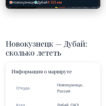
Новокузнецк
Дубай
4 123 км
Leaflet
|
© OpenStreetMap © CARTO
Новокузнецк — Дубай:
сколько лететь
Информация о маршруте
Новокузнецк,
Откуда
Россия
Куда
Дубай, ОАЭ