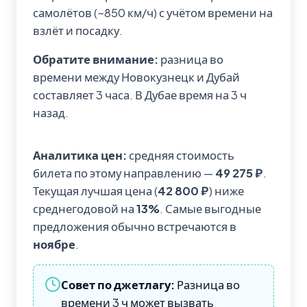
самолётов (~850 км/ч) с учётом времени на
взлёт и посадку.
Обратите внимание:
разница во
времени между Новокузнецк и Дубай
составляет 3 часа. В Дубае время на 3 ч
назад.
Аналитика цен:
средняя стоимость
билета по этому направлению —
49 275 ₽
.
Текущая лучшая цена (
42 800 ₽
) ниже
среднегодовой на
13%
. Самые выгодные
предложения обычно встречаются в
ноябре
.
Совет по джетлагу:
Разница во
времени 3 ч может вызвать