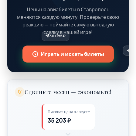
Цены на авиабилеты в Ставрополь
меняются каждую минуту. Проверьте свою
реакцию — поймайте самую выгодную
сделку в нашей игре!
30 095 ₽
Играть и искать билеты
Сдвиньте месяц — сэкономьте!
Пиковая цена в августе
35 203 ₽