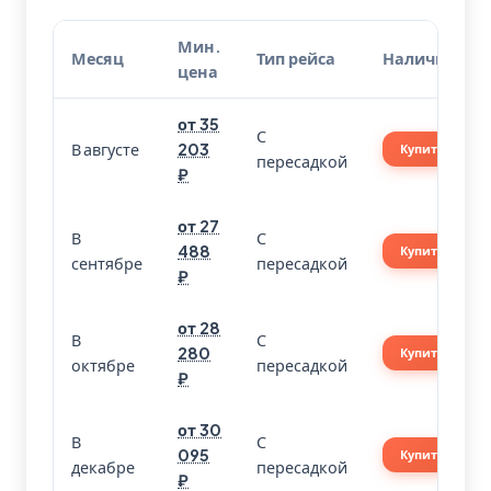
Мин.
Месяц
Тип рейса
Наличие
цена
от 35
С
В августе
203
Купить
пересадкой
₽
от 27
В
С
488
Купить
сентябре
пересадкой
₽
от 28
В
С
280
Купить
октябре
пересадкой
₽
от 30
В
С
095
Купить
декабре
пересадкой
₽