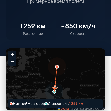
Примерное время полёта
1 259 км
~850 км/ч
Расстояние
Скорость
+
−
Нижний Новгород
Ставрополь
1 259 км
Leaflet
|
© OpenStreetMap © CARTO