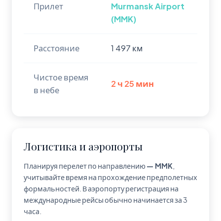
Прилет
Murmansk Airport
(MMK)
Расстояние
1 497 км
Чистое время
2 ч 25 мин
в небе
Логистика и аэропорты
Планируя перелет по направлению
— MMK
,
учитывайте время на прохождение предполетных
формальностей. В аэропорту
регистрация на
международные рейсы обычно начинается за 3
часа.