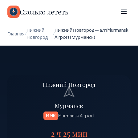
Сколько лететь
Нижний
Нижний Новгород — а/п Murmansk
Главная
/
/
Новгород
Airport (Мурманск)
Нижний Новгород
Мурманск
Murmansk Airport
MMK
2 ч 25 мин