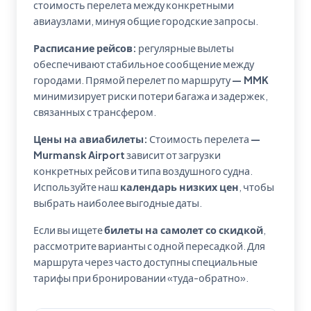
стоимость перелета между конкретными
авиаузлами, минуя общие городские запросы.
Расписание рейсов:
регулярные вылеты
обеспечивают стабильное сообщение между
городами. Прямой перелет по маршруту
— MMK
минимизирует риски потери багажа и задержек,
связанных с трансфером.
Цены на авиабилеты:
Стоимость перелета
—
Murmansk Airport
зависит от загрузки
конкретных рейсов и типа воздушного судна.
Используйте наш
календарь низких цен
, чтобы
выбрать наиболее выгодные даты.
Если вы ищете
билеты на самолет со скидкой
,
рассмотрите варианты с одной пересадкой. Для
маршрута через
часто доступны специальные
тарифы при бронировании «туда-обратно».