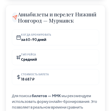
сайтах авиакомпаний или в поисковиках
Расстояние по прямой — 1 497 км. Это короткий
авиабилетов. Время полёта указано для прямого
перелёт, удобно для поездки на выходные.
Авиабилеты и перелет Нижний
рейса без пересадок.
Новгород — Мурманск
КОГДА БРОНИРОВАТЬ
за 60-90 дней
ТИП РЕЙСА
Средний
СТОИМОСТЬ БИЛЕТА
18 687 ₽
Для поиска
билетов — MMK
мы рекомендуем
использовать форму онлайн-бронирования. Это
позволяет в реальном времени сравнить