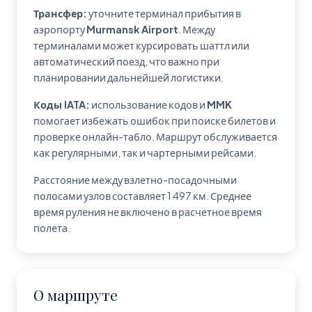
Трансфер:
уточните терминал прибытия в
аэропорту
Murmansk Airport
. Между
терминалами может курсировать шаттл или
автоматический поезд, что важно при
планировании дальнейшей логистики.
Коды IATA:
использование кодов
и
MMK
помогает избежать ошибок при поиске билетов и
проверке онлайн-табло. Маршрут обслуживается
как регулярными, так и чартерными рейсами.
Расстояние между взлетно-посадочными
полосами узлов составляет 1 497 км. Среднее
время руления не включено в расчетное время
полета.
О маршруте