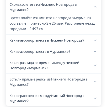
Сколько лететь из Нижнего Новгорода в
Мурманск?
Время полёта из Нижнего Новгорода в Мурманск
составляет примерно 2 ч 25 мин. Расстояние между
городами — 1 497 км.
Какие аэропорты есть в Нижнем Новгороде?
В Нижнем Новгороде находится 1 аэропорт:
Какие аэропорты есть в Мурманске?
Аэропорт Нижний Новгород (GOJ).
В Мурманске находится аэропорт Murmansk Airport
Какая разница во времени между Нижний
(MMK).
Новгород и Мурманск?
Нижний Новгород и Мурманск находятся в одном
Есть ли прямые рейсы из Нижнего Новгорода в
часовом поясе, разницы во времени нет.
Мурманск?
Наличие прямых рейсов из Нижнего Новгорода в
Какое расстояние между Нижний Новгород и
Мурманск зависит от сезона и авиакомпании.
Мурманск?
Рекомендуем проверить актуальное расписание на