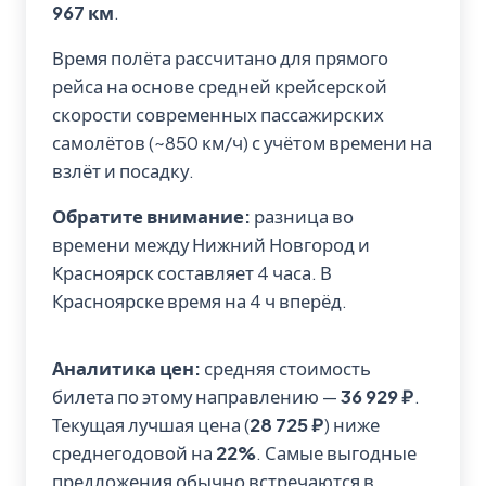
967 км
.
Время полёта рассчитано для прямого
рейса на основе средней крейсерской
скорости современных пассажирских
самолётов (~850 км/ч) с учётом времени на
взлёт и посадку.
Обратите внимание:
разница во
времени между Нижний Новгород и
Красноярск составляет 4 часа. В
Красноярске время на 4 ч вперёд.
Аналитика цен:
средняя стоимость
билета по этому направлению —
36 929 ₽
.
Текущая лучшая цена (
28 725 ₽
) ниже
среднегодовой на
22%
. Самые выгодные
предложения обычно встречаются в