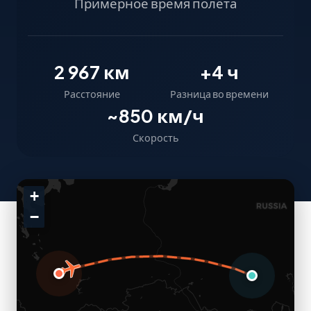
Примерное время полёта
2 967 км
+4 ч
Расстояние
Разница во времени
~850 км/ч
Скорость
+
−