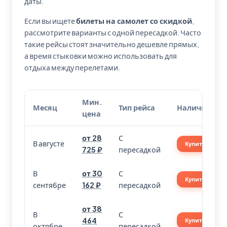
даты.
Если вы ищете
билеты на самолет со скидкой
,
рассмотрите варианты с одной пересадкой. Часто
такие рейсы стоят значительно дешевле прямых,
а время стыковки можно использовать для
отдыха между перелетами.
Мин.
Месяц
Тип рейса
Наличие
цена
от 28
С
В августе
Купить
725 ₽
пересадкой
В
от 30
С
Купить
сентябре
162 ₽
пересадкой
от 38
В
С
464
Купить
октябре
пересадкой