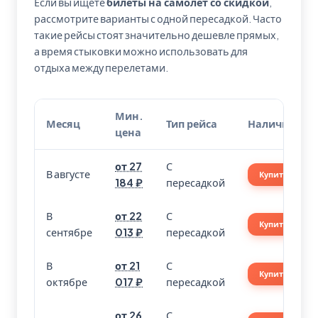
Если вы ищете
билеты на самолет со скидкой
,
рассмотрите варианты с одной пересадкой. Часто
такие рейсы стоят значительно дешевле прямых,
а время стыковки можно использовать для
отдыха между перелетами.
Мин.
Месяц
Тип рейса
Наличие
цена
от 27
С
В августе
Купить
184 ₽
пересадкой
В
от 22
С
Купить
сентябре
013 ₽
пересадкой
В
от 21
С
Купить
октябре
017 ₽
пересадкой
от 26
С