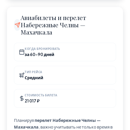
рейса без пересадок.
Махачкала — город с населением 600 000 человек,
Россия. Часовой пояс: Europe/Moscow.
Авиабилеты и перелет
Набережные Челны —
Махачкала
КОГДА БРОНИРОВАТЬ
за 60-90 дней
ТИП РЕЙСА
Средний
СТОИМОСТЬ БИЛЕТА
21 017 ₽
Планируя
перелет Набережные Челны —
Махачкала
, важно учитывать не только время в