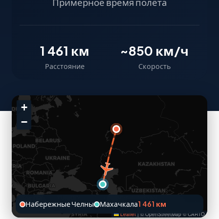
Примерное время полёта
1 461 км
~850 км/ч
Расстояние
Скорость
+
−
Набережные Челны
Махачкала
1 461 км
Leaflet
|
© OpenStreetMap © CARTO