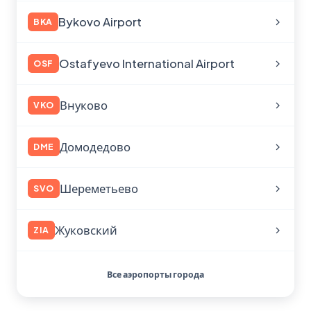
Bykovo Airport
BKA
Ostafyevo International Airport
OSF
Внуково
VKO
Домодедово
DME
Шереметьево
SVO
Жуковский
ZIA
Все аэропорты города