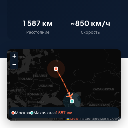
1 587 км
~850 км/ч
Расстояние
Скорость
+
−
Москва
Махачкала
1 587 км
Leaflet
|
© OpenStreetMap © CARTO