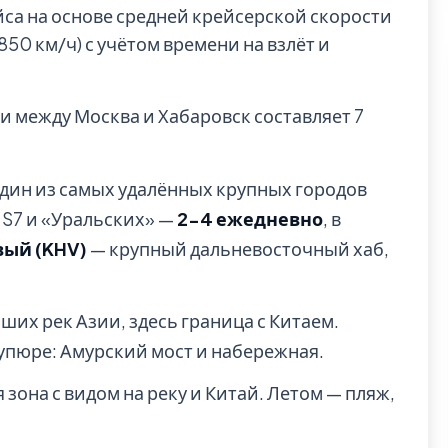
йса на основе средней крейсерской скорости
0 км/ч) с учётом времени на взлёт и
и между Москва и Хабаровск составляет 7
один из самых удалённых крупных городов
 S7 и «Уральских» —
2-4 ежедневно
, в
вый (KHV)
— крупный дальневосточный хаб,
ших рек Азии, здесь граница с Китаем.
упюре: Амурский мост и набережная.
зона с видом на реку и Китай. Летом — пляж,