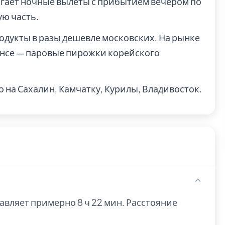
гает ночные вылеты с прибытием вечером по
ую часть.
одукты в разы дешевле московских. На рынке
янсе — паровые пирожки корейского
 на Сахалин, Камчатку, Курилы, Владивосток.
авляет примерно 8 ч 22 мин. Расстояние