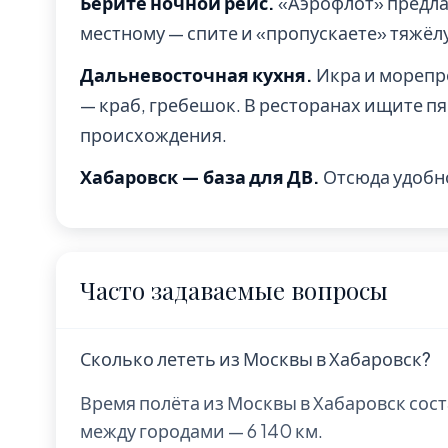
Берите ночной рейс.
«Аэрофлот» предла
местному — спите и «пропускаете» тяжёл
Дальневосточная кухня.
Икра и морепр
— краб, гребешок. В ресторанах ищите п
происхождения.
Хабаровск — база для ДВ.
Отсюда удобно
Часто задаваемые вопросы
Сколько лететь из Москвы в Хабаровск?
Время полёта из Москвы в Хабаровск сост
между городами — 6 140 км.