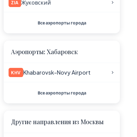
Жуковский
ZIA
Все аэропорты города
Аэропорты: Хабаровск
Khabarovsk-Novy Airport
KHV
Все аэропорты города
Другие направления из Москвы