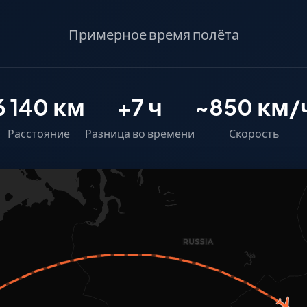
Примерное время полёта
6 140 км
+7 ч
~850 км/
Расстояние
Разница во времени
Скорость