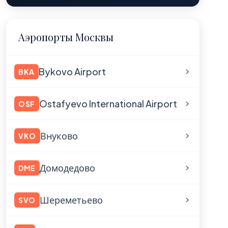
Аэропорты Москвы
Bykovo Airport
BKA
Ostafyevo International Airport
OSF
Внуково
VKO
Домодедово
DME
Шереметьево
SVO