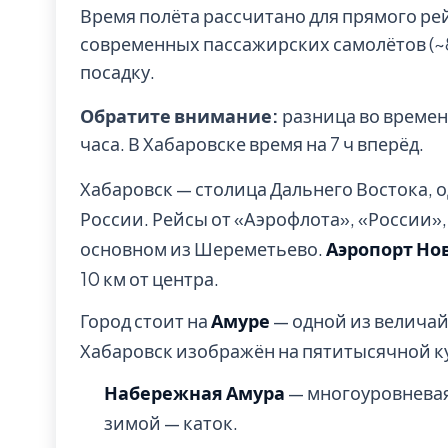
Время полёта рассчитано для прямого ре
современных пассажирских самолётов (~85
посадку.
Обратите внимание:
разница во времен
часа. В Хабаровске время на 7 ч вперёд.
Хабаровск — столица Дальнего Востока, 
России. Рейсы от «Аэрофлота», «России»,
основном из Шереметьево.
Аэропорт Но
10 км от центра.
Город стоит на
Амуре
— одной из величай
Хабаровск изображён на пятитысячной к
Набережная Амура
— многоуровневая 
зимой — каток.