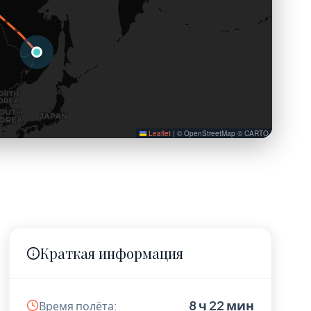
Leaflet
|
© OpenStreetMap © CARTO
Краткая информация
8 ч 22 мин
Время полёта: