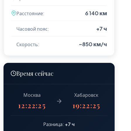
6 140 км
Расстояние:
+7 ч
Часовой пояс:
~850 км/ч
Скорость:
Время сейчас
Москва
Хабаровск
12:22:26
19:22:26
Разница:
+7 ч