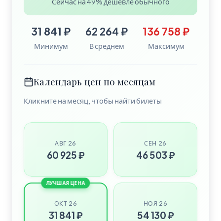
Сейчас на 49% дешевле обычного
31 841 ₽
62 264 ₽
136 758 ₽
Минимум
В среднем
Максимум
Календарь цен по месяцам
Кликните на месяц, чтобы найти билеты
АВГ 26
СЕН 26
60 925 ₽
46 503 ₽
ЛУЧШАЯ ЦЕНА
ОКТ 26
НОЯ 26
31 841 ₽
54 130 ₽