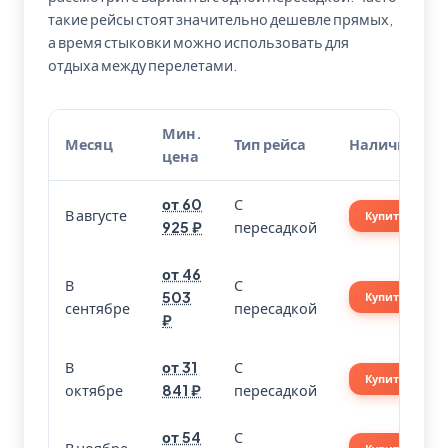
такие рейсы стоят значительно дешевле прямых,
а время стыковки можно использовать для
отдыха между перелетами.
Мин.
Месяц
Тип рейса
Наличие
цена
от 60
С
В августе
Купить
925 ₽
пересадкой
от 46
В
С
503
Купить
сентябре
пересадкой
₽
В
от 31
С
Купить
октябре
841 ₽
пересадкой
от 54
С