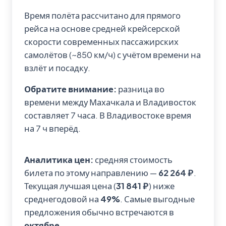
Время полёта рассчитано для прямого
рейса на основе средней крейсерской
скорости современных пассажирских
самолётов (~850 км/ч) с учётом времени на
взлёт и посадку.
Обратите внимание:
разница во
времени между Махачкала и Владивосток
составляет 7 часа. В Владивостоке время
на 7 ч вперёд.
Аналитика цен:
средняя стоимость
билета по этому направлению —
62 264 ₽
.
Текущая лучшая цена (
31 841 ₽
) ниже
среднегодовой на
49%
. Самые выгодные
предложения обычно встречаются в
октябре
.