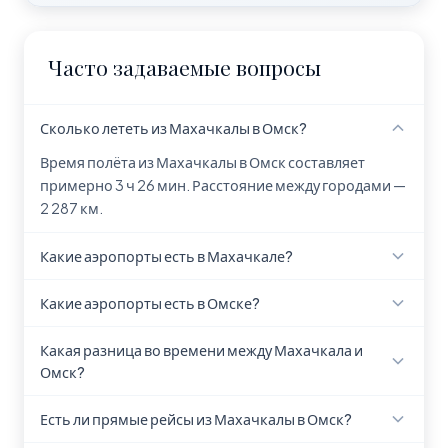
Часто задаваемые вопросы
Сколько лететь из Махачкалы в Омск?
Время полёта из Махачкалы в Омск составляет
примерно 3 ч 26 мин. Расстояние между городами —
2 287 км.
Какие аэропорты есть в Махачкале?
В Махачкале находится 1 аэропорт: Uytash Airport
Какие аэропорты есть в Омске?
(MCX).
В Омске находится 1 аэропорт: Omsk Central Airport
Какая разница во времени между Махачкала и
(OMS).
Омск?
Разница во времени между Махачкала и Омск
Есть ли прямые рейсы из Махачкалы в Омск?
составляет 3 часа. В Омске время опережает на 3 ч.