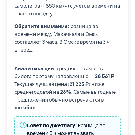
самолётов (~850 км/ч) с учётом времени на
взлёт и посадку.
Обратите внимание:
разница во
времени между Махачкала и Омск
составляет 3 часа. В Омске время на 3 ч
вперёд.
Аналитика цен:
средняя стоимость
билета по этому направлению —
28 561 ₽
.
Текущая лучшая цена (
21 223 ₽
) ниже
среднегодовой на
26%
. Самые выгодные
предложения обычно встречаются в
октябре
.
Совет по джетлагу:
Разница во
времени 3 ч может вызвать