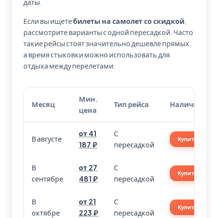
даты.
Если вы ищете
билеты на самолет со скидкой
,
рассмотрите варианты с одной пересадкой. Часто
такие рейсы стоят значительно дешевле прямых,
а время стыковки можно использовать для
отдыха между перелетами.
Мин.
Месяц
Тип рейса
Наличие
цена
от 41
С
В августе
Купить
187 ₽
пересадкой
В
от 27
С
Купить
сентябре
481 ₽
пересадкой
В
от 21
С
Купить
октябре
223 ₽
пересадкой