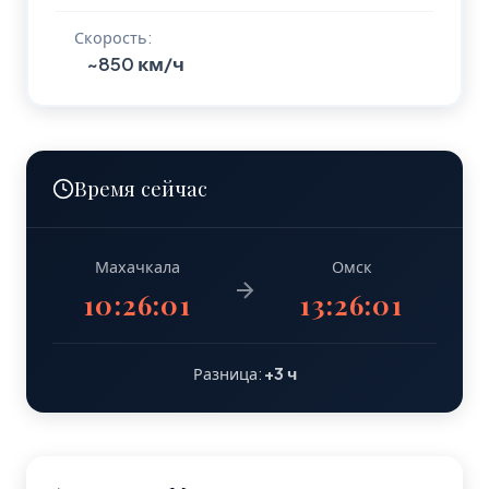
Скорость:
~850 км/ч
Время сейчас
Махачкала
Омск
10:26:02
13:26:02
Разница:
+3 ч