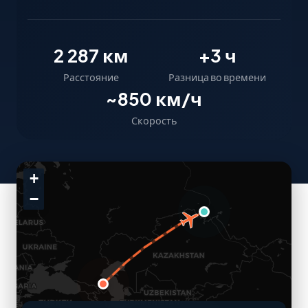
2 287 км
+3 ч
Расстояние
Разница во времени
~850 км/ч
Скорость
+
−