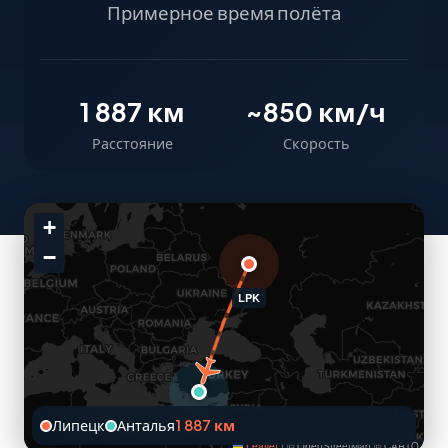
Примерное время полёта
1 887 км
~850 км/ч
Расстояние
Скорость
+
−
LPK
Липецк
Анталья
1 887 км
Leaflet
|
© OpenStreetMap © CARTO