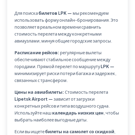
Для поиска
билетов LPK —
мы рекомендуем
использовать форму онлайн-бронирования. Это
позволяет в реальном времени сравнить
стоимость перелета между конкретными
авиаузлами, минуя общие городские запросы.
Расписание рейсов:
регулярные вылеты
обеспечивают стабильное сообщение между
городами. Прямой перелет по маршруту
LPK —
минимизирует риски потери багажа и задержек,
связанных с трансфером.
Цены на авиабилеты:
Стоимость перелета
Lipetsk Airport —
зависит от загрузки
конкретных рейсов и типа воздушного судна.
Используйте наш
календарь низких цен
, чтобы
выбрать наиболее выгодные даты.
Если вы ищете
билеты на самолет со скидкой
,