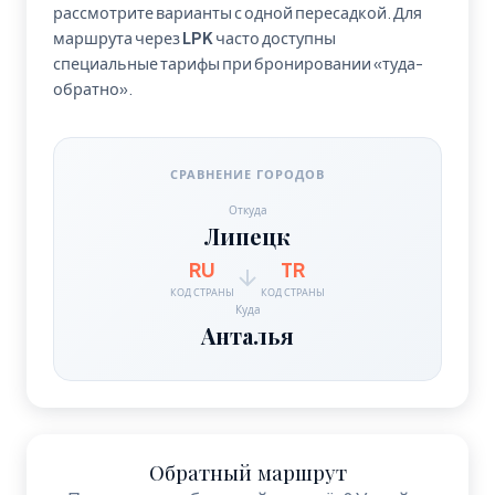
рассмотрите варианты с одной пересадкой. Для
маршрута через
LPK
часто доступны
специальные тарифы при бронировании «туда-
обратно».
СРАВНЕНИЕ ГОРОДОВ
Откуда
Липецк
RU
TR
КОД СТРАНЫ
КОД СТРАНЫ
Куда
Анталья
Обратный маршрут