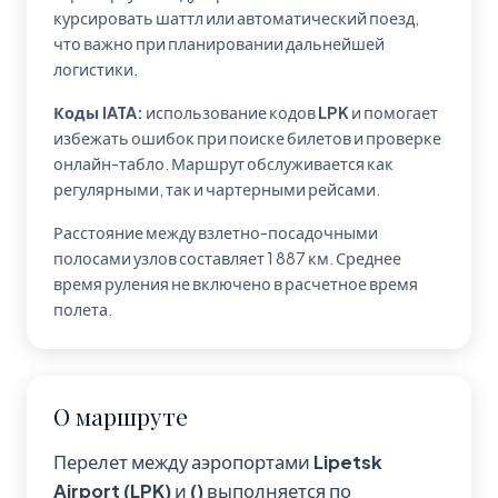
курсировать шаттл или автоматический поезд,
что важно при планировании дальнейшей
логистики.
Коды IATA:
использование кодов
LPK
и
помогает
избежать ошибок при поиске билетов и проверке
онлайн-табло. Маршрут обслуживается как
регулярными, так и чартерными рейсами.
Расстояние между взлетно-посадочными
полосами узлов составляет 1 887 км. Среднее
время руления не включено в расчетное время
полета.
О маршруте
Перелет между аэропортами
Lipetsk
Airport (LPK)
и
()
выполняется по