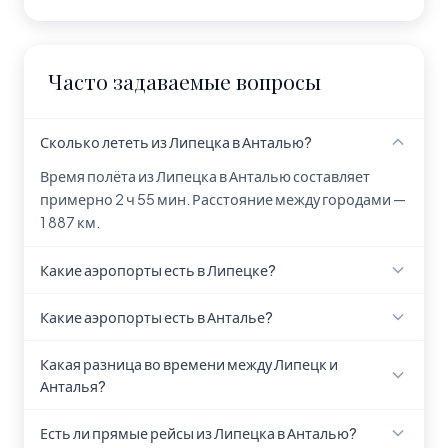
Часто задаваемые вопросы
Сколько лететь из Липецка в Анталью?
Время полёта из Липецка в Анталью составляет
примерно 2 ч 55 мин. Расстояние между городами —
1 887 км.
Какие аэропорты есть в Липецке?
В Липецке находится аэропорт Lipetsk Airport (LPK).
Какие аэропорты есть в Анталье?
В Анталье находится 1 аэропорт: Анталья (AYT).
Какая разница во времени между Липецк и
Анталья?
Липецк и Анталья находятся в одном часовом поясе,
Есть ли прямые рейсы из Липецка в Анталью?
разницы во времени нет.