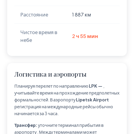
Расстояние
1 887 км
Чистое время в
2 ч 55 мин
небе
Логистика и аэропорты
Планируя перелет по направлению
LPK —
,
учитывайте время на прохождение предполетных
формальностей. В аэропорту
Lipetsk Airport
регистрация на международные рейсы обычно
начинается за 3 часа.
Трансфер:
уточните терминал прибытия в
аэропорту
. Между терминалами может