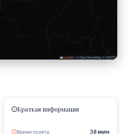
Leaflet
|
© OpenStreetMap © CARTO
Краткая информация
38 мин
Время полёта: