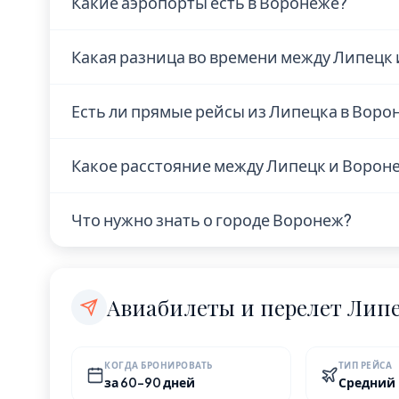
Какие аэропорты есть в Воронеже?
В Воронеже находится 1 аэропорт: Чертов
Какая разница во времени между Липецк
Липецк и Воронеж находятся в одном час
Есть ли прямые рейсы из Липецка в Воро
Наличие прямых рейсов из Липецка в Вор
Какое расстояние между Липецк и Ворон
Рекомендуем проверить актуальное расп
поисковиках авиабилетов. Время полёта у
Расстояние по прямой — 107 км. Это коро
Что нужно знать о городе Воронеж?
выходные.
Воронеж — город с населением 1 050 000 
Europe/Moscow.
Авиабилеты и перелет Лип
КОГДА БРОНИРОВАТЬ
ТИП РЕЙСА
за 60-90 дней
Средний