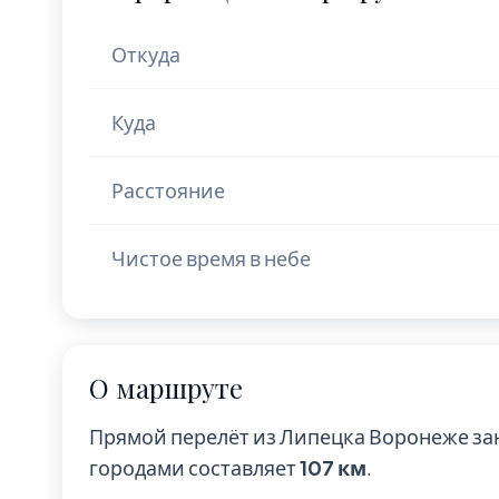
Откуда
Куда
Расстояние
Чистое время в небе
О маршруте
Прямой перелёт из Липецка Воронеже за
городами составляет
107 км
.