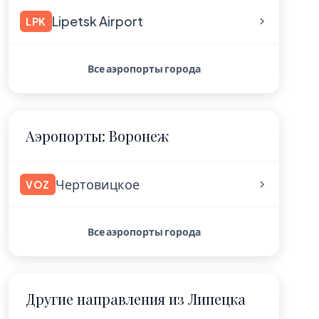
Lipetsk Airport
LPK
Все аэропорты города
Аэропорты: Воронеж
Чертовицкое
VOZ
Все аэропорты города
Другие направления из Липецка