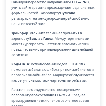
Планируя перелет по направлению
LED — PRG
,
учитывайте время на прохождение предполетных
формальностей. В аэропорту
Пулково
регистрация на международные рейсы обычно
начинается за 3 часа.
Трансфер:
уточните терминал прибытия в
аэропорту
Вацлав Гавел
. Между терминалами
может курсировать шаттл или автоматический
поезд, что важно при планировании дальнейшей
логистики.
Коды IATA:
использование кодов
LED
и
PRG
помогает избежать ошибок при поиске билетов и
проверке онлайн-табло. Маршрут обслуживается
как регулярными, так и чартерными рейсами.
Расстояние между взлетно-посадочными
полосами узлов составляет 1 478 км. Среднее
время руления не включено в расчетное время
полета.