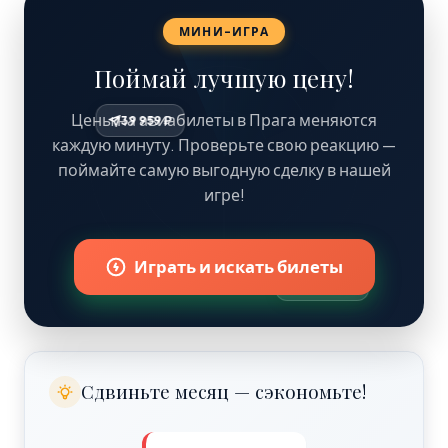
МИНИ-ИГРА
Поймай лучшую цену!
Цены на авиабилеты в Прага меняются
39 959 ₽
каждую минуту. Проверьте свою реакцию —
поймайте самую выгодную сделку в нашей
игре!
Играть и искать билеты
42 
Сдвиньте месяц — сэкономьте!