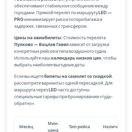
обеспечивают стабильное сообщение между
городами. Прямой перелет по маршруту
LED —
PRG
минимизирует риски потери багажа и
задержек, связанных с трансфером.
Цены на авиабилеты:
Стоимость перелета
Пулково — Вацлав Гавел
зависит от загрузки
конкретных рейсов и типа воздушного судна.
Используйте наш
календарь низких цен
, чтобы
выбрать наиболее выгодные даты.
Если вы ищете
билеты на самолет со скидкой
,
рассмотрите варианты с одной пересадкой. Для
маршрута через
LED
часто доступны
специальные тарифы при бронировании «туда-
обратно».
Мин.
Месяц
Тип рейса
Наличие
цена