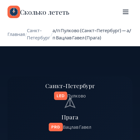
Сколько лететь
Санкт-
а/п Пулково (Санкт-Петербург) — а/
Главная
/
/
Петербург
п Вацлав Гавел (Прага)
Санкт-Петербург
Пулково
LED
Прага
Вацлав Гавел
PRG