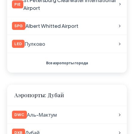
St Petersburg Clearwater International
PIE
Airport
Albert Whitted Airport
SPG
Пулково
LED
Все аэропорты города
Аэропорты: Дубай
Аль-Мактум
DWC
Дубай
DXB