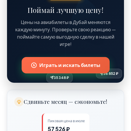
Поймай лучшую цену!
Цены на авиабилеты в Дубай меняются
каждую минуту. Проверьте свою реакцию —
поймайте самую выгодную сделку в нашей
игре!
₽
Играть и искать билеты
35 348 ₽
Сдвиньте месяц — сэкономьте!
Пиковая цена в июле
57 526 ₽