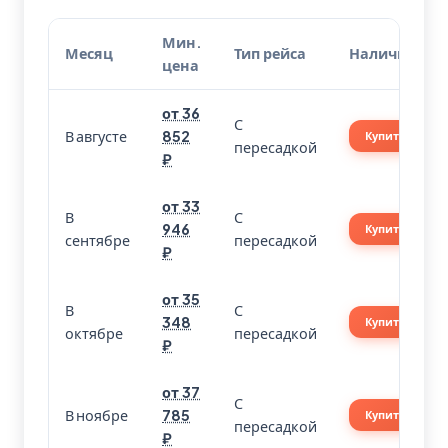
Мин.
Месяц
Тип рейса
Наличие
цена
от 36
С
В августе
852
Купить
пересадкой
₽
от 33
В
С
946
Купить
сентябре
пересадкой
₽
от 35
В
С
348
Купить
октябре
пересадкой
₽
от 37
С
В ноябре
785
Купить
пересадкой
₽