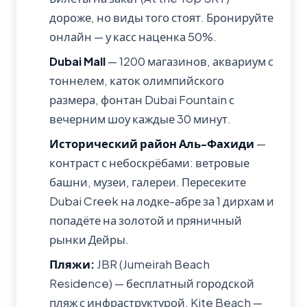
дороже, но виды того стоят. Бронируйте
онлайн — у касс наценка 50%.
Dubai Mall
— 1200 магазинов, аквариум с
тоннелем, каток олимпийского
размера, фонтан Dubai Fountain с
вечерним шоу каждые 30 минут.
Исторический район Аль-Фахиди
—
контраст с небоскрёбами: ветровые
башни, музеи, галереи. Пересеките
Dubai Creek на лодке-абре за 1 дирхам и
попадёте на золотой и пряничный
рынки Дейры.
Пляжи:
JBR (Jumeirah Beach
Residence) — бесплатный городской
пляж с инфраструктурой. Kite Beach —