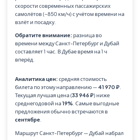
скорости современных пассажирских
самолётов (~850 км/ч) с учётом времени на
взлёт и посадку.
Обратите внимание:
разница во
времени между Санкт-Петербург и Дубай
составляет 1 час. В Дубае время на 1 ч
вперёд.
Аналитика цен:
средняя стоимость
билета по этому направлению —
41 970 ₽
.
Текущая лучшая цена (
33 946 ₽
) ниже
среднегодовой на
19%
. Самые выгодные
предложения обычно встречаются в
сентябре
.
Маршрут Санкт-Петербург — Дубай набрал