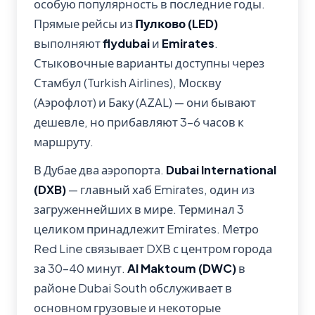
особую популярность в последние годы.
Прямые рейсы из
Пулково (LED)
выполняют
flydubai
и
Emirates
.
Стыковочные варианты доступны через
Стамбул (Turkish Airlines), Москву
(Аэрофлот) и Баку (AZAL) — они бывают
дешевле, но прибавляют 3–6 часов к
маршруту.
В Дубае два аэропорта.
Dubai International
(DXB)
— главный хаб Emirates, один из
загруженнейших в мире. Терминал 3
целиком принадлежит Emirates. Метро
Red Line связывает DXB с центром города
за 30–40 минут.
Al Maktoum (DWC)
в
районе Dubai South обслуживает в
основном грузовые и некоторые