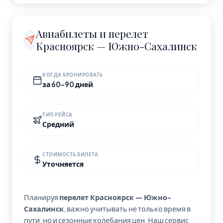
рейса без пересадок.
Южно-Сахалинск — город с населением 200 000
человек, Россия. Часовой пояс: Asia/Sakhalin.
Авиабилеты и перелет
Красноярск — Южно-Сахалинск
КОГДА БРОНИРОВАТЬ
за 60-90 дней
ТИП РЕЙСА
Средний
СТОИМОСТЬ БИЛЕТА
Уточняется
Планируя
перелет Красноярск — Южно-
Сахалинск
, важно учитывать не только время в
пути, но и сезонные колебания цен. Наш сервис