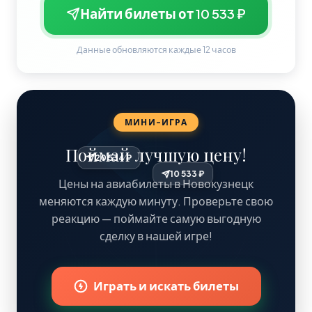
Найти билеты от 10 533 ₽
Данные обновляются каждые 12 часов
МИНИ-ИГРА
Поймай лучшую цену!
20 534 ₽
10 533 ₽
Цены на авиабилеты в Новокузнецк
меняются каждую минуту. Проверьте свою
реакцию — поймайте самую выгодную
сделку в нашей игре!
Играть и искать билеты