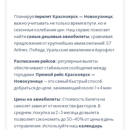
Планируя
перелет Красноярск — Новокузнецк
,
важно учитывать не только время в пути, но и
сезонные колебания цен. Наш сервис помогает
найти
самые дешевые авиабилеты
, сравнивая
предложения от крупнейших авиакомпаний: S7
Airlines, Победа, Уральские авиалинии и Аэрофлот.
Расписание рейсов:
регулярные вылеты
обеспечивают стабильное сообщение между
городами.
Прямой рейс Красноярск —
Новокузнецк
— это самый быстрый способ
добраться до цели, занимающий около 1 ч 4 мин.
Цены на авиабилеты:
Стоимость билета на
самолет зависит от множества факторов. В
среднем, покупка за 2-3 месяца до вылета
позволяет сэкономить до 30-40% от цены в день
отправления. Используйте наш
календарь