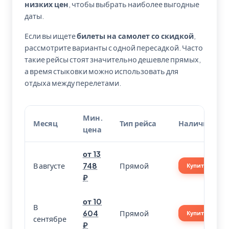
низких цен
, чтобы выбрать наиболее выгодные
даты.
Если вы ищете
билеты на самолет со скидкой
,
рассмотрите варианты с одной пересадкой. Часто
такие рейсы стоят значительно дешевле прямых,
а время стыковки можно использовать для
отдыха между перелетами.
Мин.
Месяц
Тип рейса
Наличие
цена
от 13
В августе
748
Прямой
Купить
₽
от 10
В
604
Прямой
Купить
сентябре
₽