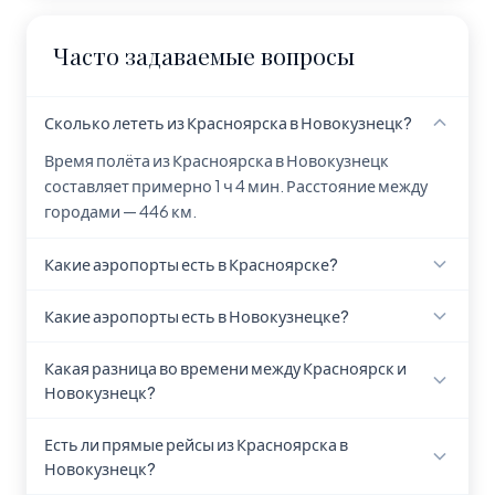
Часто задаваемые вопросы
Сколько лететь из Красноярска в Новокузнецк?
Время полёта из Красноярска в Новокузнецк
составляет примерно 1 ч 4 мин. Расстояние между
городами — 446 км.
Какие аэропорты есть в Красноярске?
В Красноярске находится 1 аэропорт: Yemelyanovo
Какие аэропорты есть в Новокузнецке?
Airport (KJA).
В Новокузнецке находится 1 аэропорт: Spichenkovo
Какая разница во времени между Красноярск и
Airport (NOZ).
Новокузнецк?
Красноярск и Новокузнецк находятся в одном
Есть ли прямые рейсы из Красноярска в
часовом поясе, разницы во времени нет.
Новокузнецк?