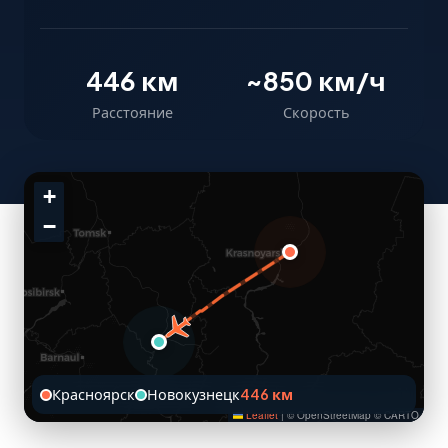
446 км
~850 км/ч
Расстояние
Скорость
+
−
Красноярск
Новокузнецк
446 км
Leaflet
|
© OpenStreetMap © CARTO