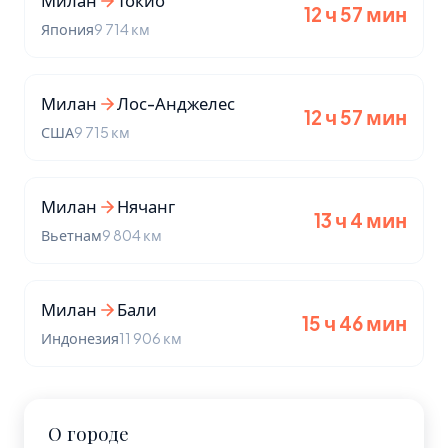
Милан
Токио
12 ч 57 мин
Япония
9 714 км
Милан
Лос-Анджелес
12 ч 57 мин
США
9 715 км
Милан
Нячанг
13 ч 4 мин
Вьетнам
9 804 км
Милан
Бали
15 ч 46 мин
Индонезия
11 906 км
О городе