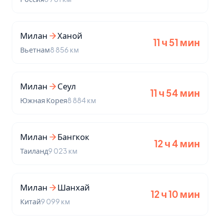
Милан
Ханой
11 ч 51 мин
Вьетнам
8 856 км
Милан
Сеул
11 ч 54 мин
Южная Корея
8 884 км
Милан
Бангкок
12 ч 4 мин
Таиланд
9 023 км
Милан
Шанхай
12 ч 10 мин
Китай
9 099 км