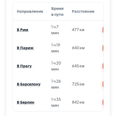
Время
Направление
Расстояние
Биле
в пути
1 ч 7
В Рим
477 км
Найт
мин
1 ч 19
В Париж
640 км
Найт
мин
1 ч 20
В Прагу
645 км
Найт
мин
1 ч 26
В Барселону
725 км
Найт
мин
1 ч 35
В Берлин
842 км
Найт
мин