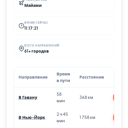
Майами
ВРЕМЯ СЕЙЧАС
11:17:22
ВСЕГО НАПРАВЛЕНИЙ
61+ городов
Время
Направление
Расстояние
Биле
в пути
58
В Гавану
368 км
Найт
мин
2 ч 45
В Нью-Йорк
1 758 км
Найт
мин