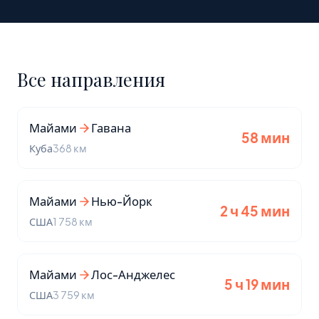
Все направления
Майами
Гавана
58 мин
Куба
368 км
Майами
Нью-Йорк
2 ч 45 мин
США
1 758 км
Майами
Лос-Анджелес
5 ч 19 мин
США
3 759 км