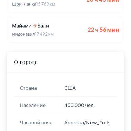
Шри-Ланка
15 789 км
Майами
Бали
22 ч 56 мин
Индонезия
17 492 км
О городе
Страна
США
Население
450 000 чел.
Часовой пояс
America/New_York