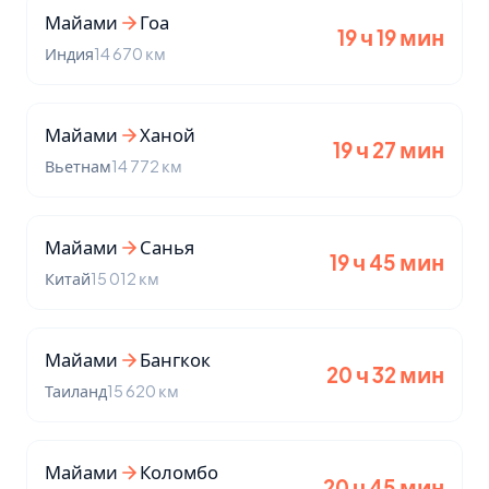
Майами
Гоа
19 ч 19 мин
Индия
14 670 км
Майами
Ханой
19 ч 27 мин
Вьетнам
14 772 км
Майами
Санья
19 ч 45 мин
Китай
15 012 км
Майами
Бангкок
20 ч 32 мин
Таиланд
15 620 км
Майами
Коломбо
20 ч 45 мин