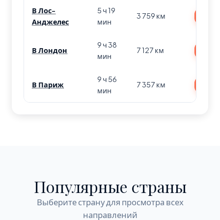
В Лос-
5 ч 19
3 759 км
Найт
Анджелес
мин
9 ч 38
В Лондон
7 127 км
Найт
мин
9 ч 56
В Париж
7 357 км
Найт
мин
Популярные страны
Выберите страну для просмотра всех
направлений