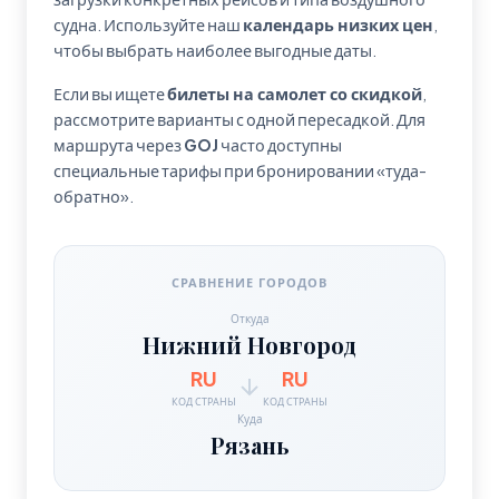
судна. Используйте наш
календарь низких цен
,
чтобы выбрать наиболее выгодные даты.
Если вы ищете
билеты на самолет со скидкой
,
рассмотрите варианты с одной пересадкой. Для
маршрута через
GOJ
часто доступны
специальные тарифы при бронировании «туда-
обратно».
СРАВНЕНИЕ ГОРОДОВ
Откуда
Нижний Новгород
RU
RU
КОД СТРАНЫ
КОД СТРАНЫ
Куда
Рязань