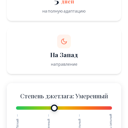
дней
на полную адаптацию
На Запад
направление
Степень джетлага: Умеренный
Очень сильный
Лёгкий
Умеренный
Сильный