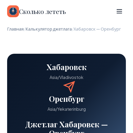
Сколько лететь
Главная
/
Калькулятор джетлага
/
Хабаровск — Оренбург
Хабаровск
Asia/Vladivostok
Оренбург
Asia/Yekaterinburg
Джетлаг Хабаровск —