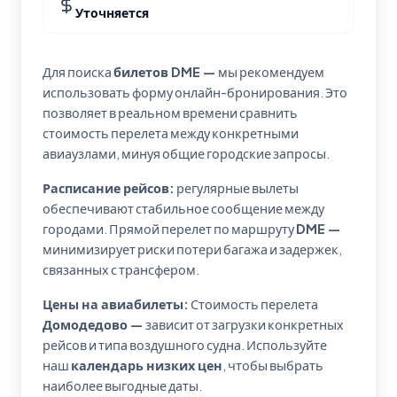
Уточняется
Для поиска
билетов DME —
мы рекомендуем
использовать форму онлайн-бронирования. Это
позволяет в реальном времени сравнить
стоимость перелета между конкретными
авиаузлами, минуя общие городские запросы.
Расписание рейсов:
регулярные вылеты
обеспечивают стабильное сообщение между
городами. Прямой перелет по маршруту
DME —
минимизирует риски потери багажа и задержек,
связанных с трансфером.
Цены на авиабилеты:
Стоимость перелета
Домодедово —
зависит от загрузки конкретных
рейсов и типа воздушного судна. Используйте
наш
календарь низких цен
, чтобы выбрать
наиболее выгодные даты.