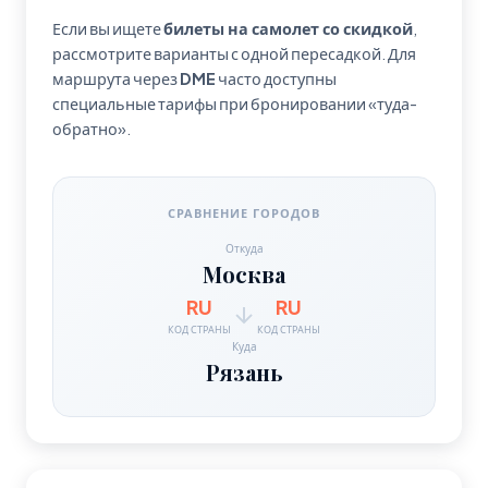
Если вы ищете
билеты на самолет со скидкой
,
рассмотрите варианты с одной пересадкой. Для
маршрута через
DME
часто доступны
специальные тарифы при бронировании «туда-
обратно».
СРАВНЕНИЕ ГОРОДОВ
Откуда
Москва
RU
RU
КОД СТРАНЫ
КОД СТРАНЫ
Куда
Рязань