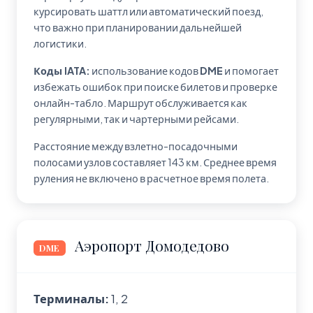
курсировать шаттл или автоматический поезд,
что важно при планировании дальнейшей
логистики.
Коды IATA:
использование кодов
DME
и
помогает
избежать ошибок при поиске билетов и проверке
онлайн-табло. Маршрут обслуживается как
регулярными, так и чартерными рейсами.
Расстояние между взлетно-посадочными
полосами узлов составляет 143 км. Среднее время
руления не включено в расчетное время полета.
Аэропорт Домодедово
DME
Терминалы:
1, 2