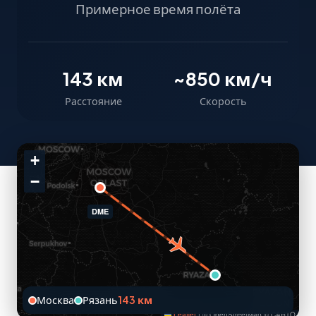
Примерное время полёта
143 км
~850 км/ч
Расстояние
Скорость
+
−
DME
Москва
Рязань
143 км
Leaflet
|
© OpenStreetMap © CARTO