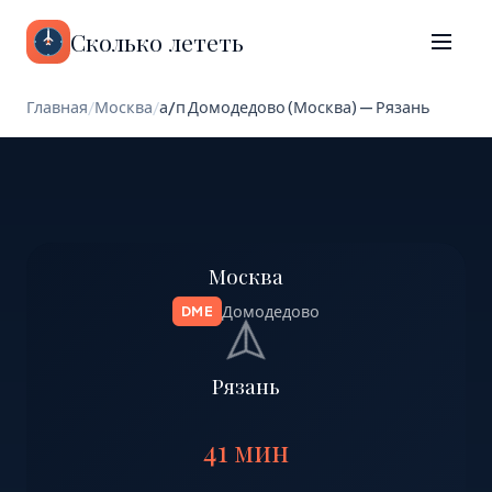
Сколько лететь
Главная
/
Москва
/
а/п Домодедово (Москва) — Рязань
Москва
Домодедово
DME
Рязань
41 мин