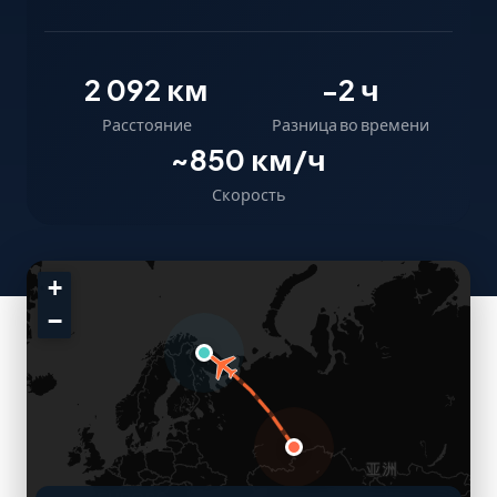
2 092 км
-2 ч
Расстояние
Разница во времени
~850 км/ч
Скорость
+
−