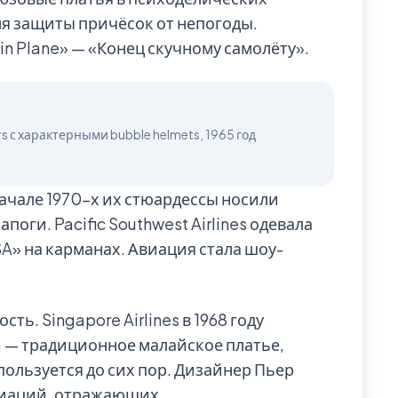
я защиты причёсок от непогоды.
in Plane» — «Конец скучному самолёту».
 начале 1970-х их стюардессы носили
оги. Pacific Southwest Airlines одевала
A» на карманах. Авиация стала шоу-
ть. Singapore Airlines в 1968 году
 — традиционное малайское платье,
ользуется до сих пор. Дизайнер Пьер
риаций, отражающих