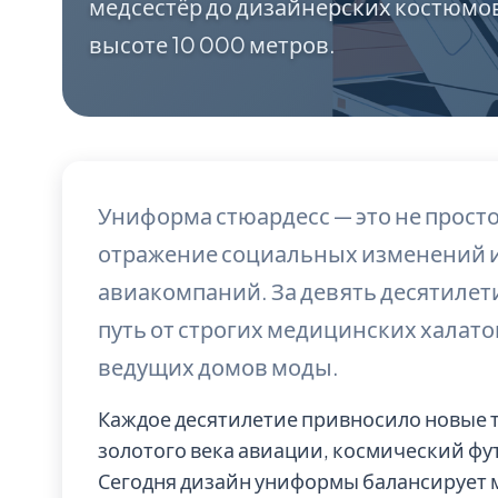
медсестёр до дизайнерских костюмов 
высоте 10 000 метров.
Униформа стюардесс — это не просто
отражение социальных изменений 
авиакомпаний. За девять десятиле
путь от строгих медицинских халат
ведущих домов моды.
Каждое десятилетие привносило новые т
золотого века авиации, космический фу
Сегодня дизайн униформы балансирует