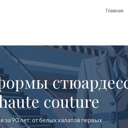
Главная
ормы стюардесс
haute couture
 за 90 лет: от белых халатов первых