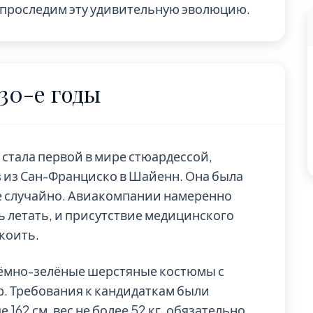
проследим эту удивительную эволюцию.
30-е годы
h) стала первой в мире стюардессой,
es из Сан-Франциско в Шайенн. Она была
е случайно. Авиакомпании намеренно
 летать, и присутствие медицинского
коить.
тёмно-зелёные шерстяные костюмы с
. Требования к кандидаткам были
 162 см, вес не более 52 кг, обязательно