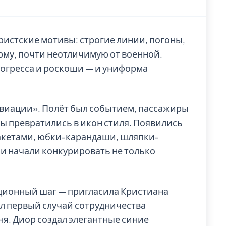
истские мотивы: строгие линии, погоны,
рму, почти неотличимую от военной.
рогресса и роскоши — и униформа
авиации». Полёт был событием, пассажиры
сы превратились в икон стиля. Появились
акетами, юбки-карандаши, шляпки-
и начали конкурировать не только
люционный шаг — пригласила Кристиана
л первый случай сотрудничества
я. Диор создал элегантные синие