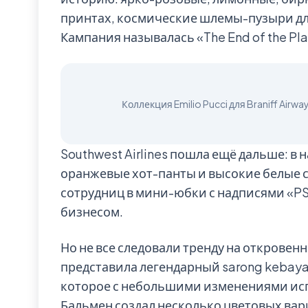
принтах, космические шлемы-пузыри дл
Кампания называлась «The End of the Pla
Southwest Airlines пошла ещё дальше: в
оранжевые хот-панты и высокие белые сап
сотрудниц в мини-юбки с надписями «PS
бизнесом.
Но не все следовали тренду на откровеннос
представила легендарный sarong kebaya
которое с небольшими изменениями исп
Бальмен создал несколько цветовых ва