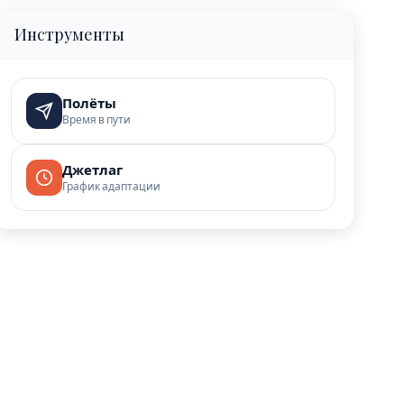
Инструменты
Полёты
Время в пути
Джетлаг
График адаптации