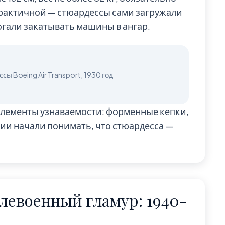
рактичной — стюардессы сами загружали
огали закатывать машины в ангар.
элементы узнаваемости: форменные кепки,
и начали понимать, что стюардесса —
слевоенный гламур: 1940-