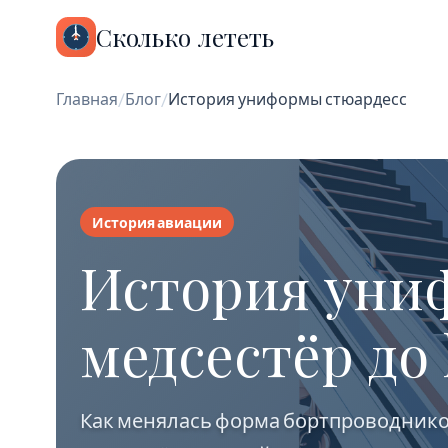
Сколько лететь
Главная
/
Блог
/
История униформы стюардесс
История авиации
История униф
медсестёр до 
Как менялась форма бортпроводников