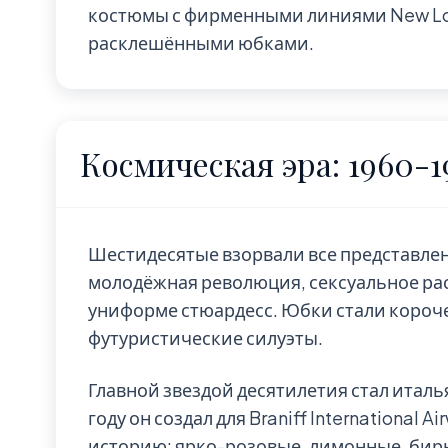
костюмы с фирменными линиями New Lo
расклешёнными юбками.
Космическая эра: 1960-1
Шестидесятые взорвали все представлен
молодёжная революция, сексуальное рас
униформе стюардесс. Юбки стали короче,
футуристические силуэты.
Главной звездой десятилетия стал италь
году он создал для Braniff International 
историю: ярко-розовые, лимонные, бир