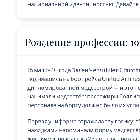
национальной идентичностью. Давайте 
Рождение профессии: 19
15 мая 1930 года Эллен Чёрч (Ellen Churc
поднявшись на борт рейса United Airlin
дипломированной медсестрой — и это н
нанимали медсестёр: пассажиры боялись
персонала на борту должно было их успо
Первая униформа отражала эту логику: 
накидками напоминали форму медсестёр
жёсткими: возраст до 25 лет, рост не выше