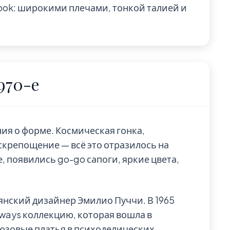
ok: широкими плечами, тонкой талией и
970-е
ия о форме. Космическая гонка,
крепощение — всё это отразилось на
 появились go-go сапоги, яркие цвета,
янский дизайнер Эмилио Пуччи. В 1965
Airways коллекцию, которая вошла в
юзовые платья в психоделических