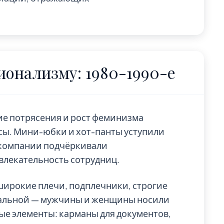
онализму: 1980-1990-е
ие потрясения и рост феминизма
сы. Мини-юбки и хот-панты уступили
акомпании подчёркивали
влекательность сотрудниц.
широкие плечи, подплечники, строгие
ральной — мужчины и женщины носили
е элементы: карманы для документов,