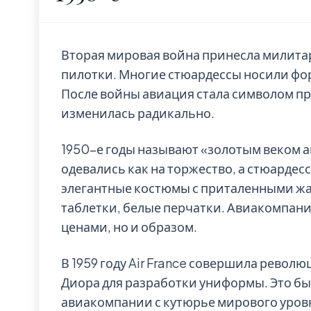
Вторая мировая война принесла милитар
пилотки. Многие стюардессы носили фо
После войны авиация стала символом п
изменилась радикально.
1950-е годы называют «золотым веком 
одевались как на торжество, а стюардес
элегантные костюмы с приталенными ж
таблетки, белые перчатки. Авиакомпани
ценами, но и образом.
В 1959 году Air France совершила рево
Диора для разработки униформы. Это бы
авиакомпании с кутюрье мирового уровн