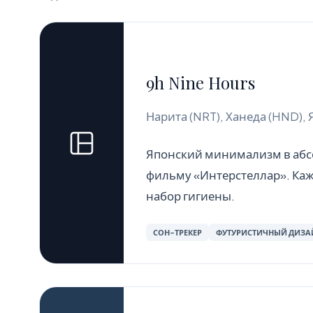
9h Nine Hours
Нарита (NRT), Ханеда (HND),
Японский минимализм в абсо
фильму «Интерстеллар». Каж
набор гигиены.
СОН-ТРЕКЕР
ФУТУРИСТИЧНЫЙ ДИЗА