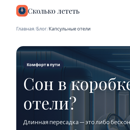
Сколько лететь
Главная
/
Блог
/
Капсульные отели
Комфорт в пути
Сон в коробке
отели?
Длинная пересадка — это либо бескон