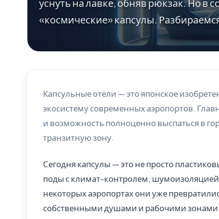
уснуть на лавке, обняв рюкзак. Но в
«космические» капсулы. Разбираемся,
Капсульные отели — это японское изобрете
экосистему современных аэропортов. Главн
и возможность полноценно выспаться в го
транзитную зону.
Сегодня капсулы — это не просто пластико
поды с климат-контролем, шумоизоляцией
некоторых аэропортах они уже превратили
собственными душами и рабочими зонами