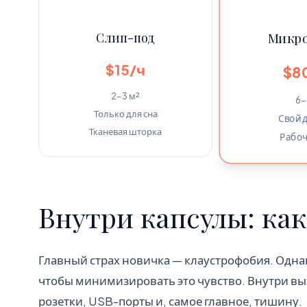
Слип-под
Микро
$15/ч
$8
2-3 м²
6-
Только для сна
Свой
Тканевая шторка
Рабоч
Внутри капсулы: как
Главный страх новичка — клаустрофобия. Одна
чтобы минимизировать это чувство. Внутри вы
розетки, USB-порты и, самое главное, тишину.