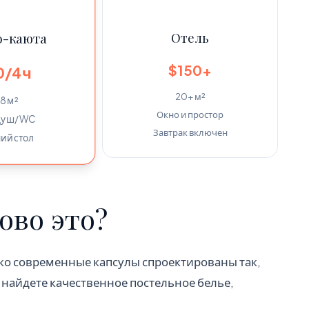
Отель
-каюта
$150+
0/4ч
20+ м²
8 м²
Окно и простор
 душ/WC
Завтрак включен
ий стол
ово это?
ко современные капсулы спроектированы так,
 найдете качественное постельное белье,