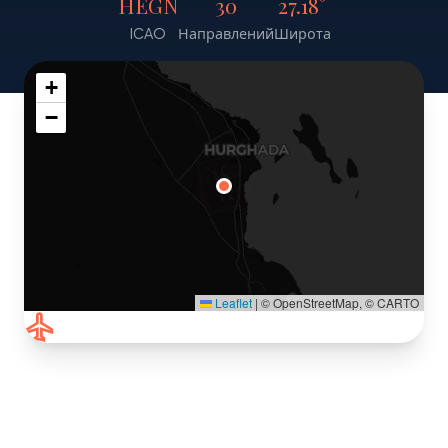
HEGN
30
27.18°
ICAO
Направлений
Широта
+
−
Leaflet
|
© OpenStreetMap, © CARTO