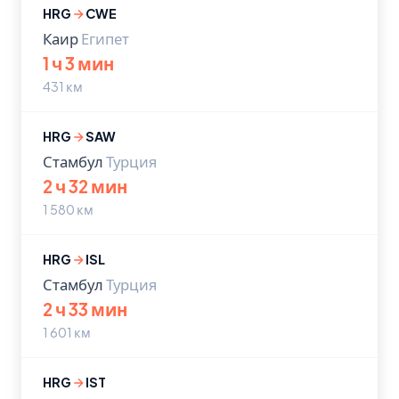
HRG
CWE
Каир
Египет
1 ч 3 мин
431 км
HRG
SAW
Стамбул
Турция
2 ч 32 мин
1 580 км
HRG
ISL
Стамбул
Турция
2 ч 33 мин
1 601 км
HRG
IST