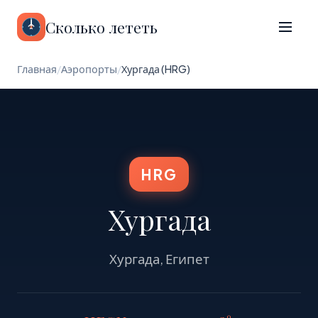
Сколько лететь
Главная
/
Аэропорты
/
Хургада (HRG)
HRG
Хургада
Хургада, Египет