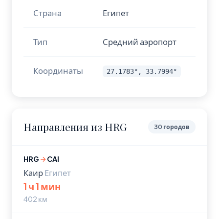
Страна
Египет
Тип
Средний аэропорт
Координаты
27.1783°, 33.7994°
Направления из HRG
30 городов
HRG
CAI
Каир
Египет
1 ч 1 мин
402 км