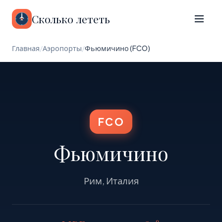
Сколько лететь
Главная
/
Аэропорты
/
Фьюмичино (FCO)
FCO
Фьюмичино
Рим, Италия