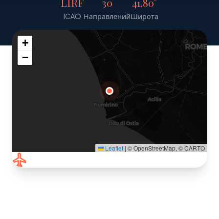
LIRF
30
41.80°
ICAO
Направлений
Широта
+
−
Leaflet
|
© OpenStreetMap, © CARTO