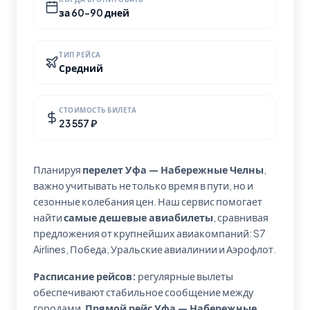
за 60-90 дней
ТИП РЕЙСА
Средний
СТОИМОСТЬ БИЛЕТА
23 557 ₽
Планируя
перелет Уфа — Набережные Челны
,
важно учитывать не только время в пути, но и
сезонные колебания цен. Наш сервис помогает
найти
самые дешевые авиабилеты
, сравнивая
предложения от крупнейших авиакомпаний: S7
Airlines, Победа, Уральские авиалинии и Аэрофлот.
Расписание рейсов:
регулярные вылеты
обеспечивают стабильное сообщение между
городами.
Прямой рейс Уфа — Набережные