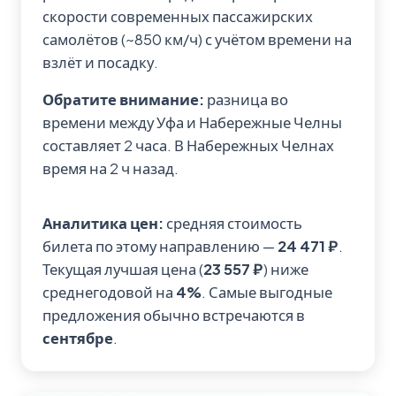
скорости современных пассажирских
самолётов (~850 км/ч) с учётом времени на
взлёт и посадку.
Обратите внимание:
разница во
времени между Уфа и Набережные Челны
составляет 2 часа. В Набережных Челнах
время на 2 ч назад.
Аналитика цен:
средняя стоимость
билета по этому направлению —
24 471 ₽
.
Текущая лучшая цена (
23 557 ₽
) ниже
среднегодовой на
4%
. Самые выгодные
предложения обычно встречаются в
сентябре
.