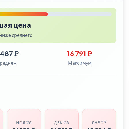
шая цена
ниже среднего
 487 ₽
16 791 ₽
среднем
Максимум
НОЯ 26
ДЕК 26
ЯНВ 27