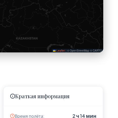
Leaflet
|
© OpenStreetMap © CARTO
Краткая информация
2 ч 14 мин
Время полёта: