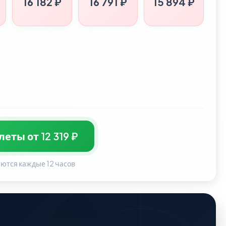
16 182 ₽
16 791 ₽
15 894 ₽
еты от 12 319 ₽
ются каждые 12 часов