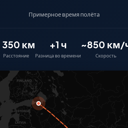
Примерное время полёта
1 350 км
+1 ч
~850 км/
Расстояние
Разница во времени
Скорость