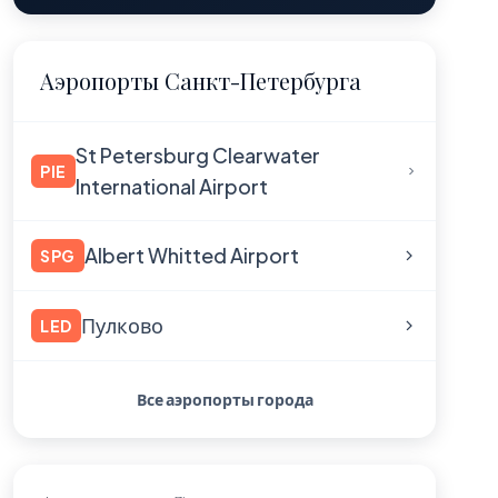
Аэропорты Санкт-Петербурга
St Petersburg Clearwater
PIE
International Airport
Albert Whitted Airport
SPG
Пулково
LED
Все аэропорты города