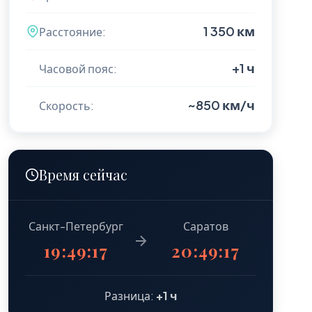
1 350 км
Расстояние:
+1 ч
Часовой пояс:
~850 км/ч
Скорость:
Время сейчас
Санкт-Петербург
Саратов
19:49:19
20:49:19
Разница:
+1 ч