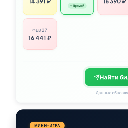
14 391 ₽
16 390 ₽
Прямой
ФЕВ 27
16 441 ₽
Найти бил
Данные обновля
МИНИ-ИГРА