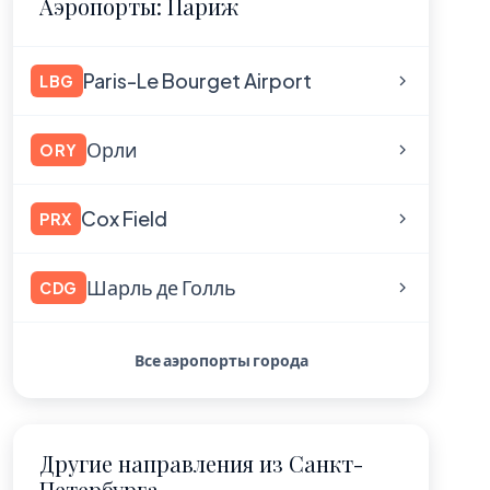
Аэропорты: Париж
Paris-Le Bourget Airport
LBG
Орли
ORY
Cox Field
PRX
Шарль де Голль
CDG
Все аэропорты города
Другие направления из Санкт-
Петербурга