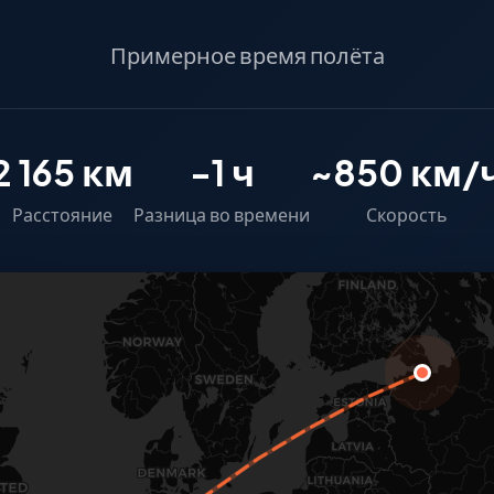
Примерное время полёта
2 165 км
-1 ч
~850 км/
Расстояние
Разница во времени
Скорость