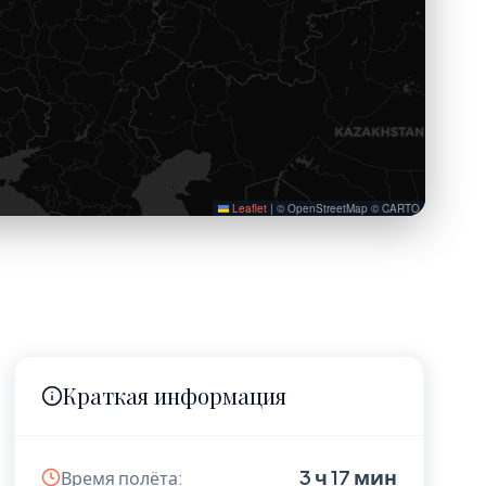
Leaflet
|
© OpenStreetMap © CARTO
Краткая информация
3 ч 17 мин
Время полёта: