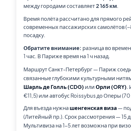
между городами составляет
2 165 км
.
Время полёта рассчитано для прямого ре
современных пассажирских самолётов (~85
посадку.
Обратите внимание:
разница во времен
1 час. В Париже время на 1 ч назад.
Маршрут Санкт-Петербург — Париж соед
связанные глубокими культурными нитям
Шарль де Голль (CDG)
или
Орли (ORY)
.
€11,5) или автобус Roissybus до Оперы (70 
Для въезда нужна
шенгенская виза
— под
(Литейный пр.). Срок рассмотрения — 15 д
Мультивиза на 1-5 лет возможна при виз