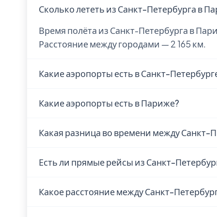
Сколько лететь из Санкт-Петербурга в П
Время полёта из Санкт-Петербурга в Пари
Расстояние между городами — 2 165 км.
Какие аэропорты есть в Санкт-Петербург
В Санкт-Петербурге находится 3 аэропорта:
Какие аэропорты есть в Париже?
Airport (PIE), Albert Whitted Airport (SPG), 
В Париже находится 4 аэропорта: Paris-Le 
Какая разница во времени между Санкт-
(PRX), Шарль де Голль (CDG).
Разница во времени между Санкт-Петербур
Есть ли прямые рейсы из Санкт-Петербур
отстаёт на 1 ч. Разница небольшая, адапт
Наличие прямых рейсов из Санкт-Петербу
Какое расстояние между Санкт-Петербур
авиакомпании. Рекомендуем проверить а
авиакомпаний или в поисковиках авиабил
Расстояние по прямой — 2 165 км. Перел