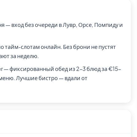
ня — вход без очереди в Лувр, Орсе, Помпиду и
по тайм-слотам онлайн. Без брони не пустят
ают за неделю.
r — фиксированный обед из 2-3 блюд за €15-
о меню. Лучшие бистро — вдали от