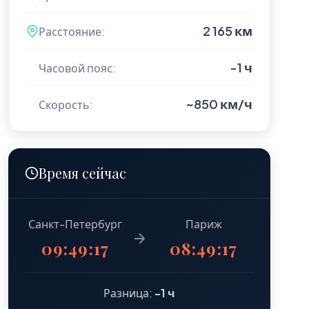
2 165 км
Расстояние:
-1 ч
Часовой пояс:
~850 км/ч
Скорость:
Время сейчас
Санкт-Петербург
Париж
09:49:18
08:49:18
Разница:
-1 ч