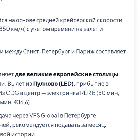
йса на основе средней крейсерской скорости
0 км/ч) с учётом времени на взлёт и
и между Санкт-Петербург и Париж составляет
иняет
две великие европейские столицы
,
и. Вылет из
Пулково (LED)
, прибытие в
 Из CDG в центр — электричка RER B (50 мин,
мин, €16,6).
ача через VFS Global в Петербурге
ней, рекомендуется подавать за месяц.
овой истории.