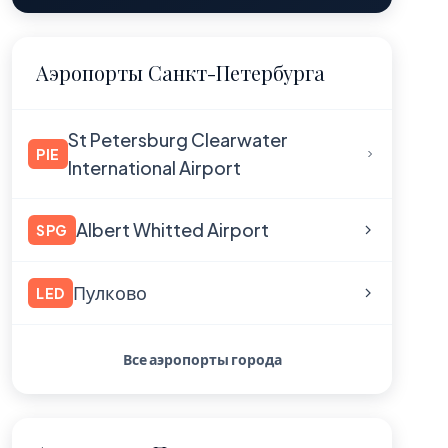
Аэропорты Санкт-Петербурга
St Petersburg Clearwater
PIE
International Airport
Albert Whitted Airport
SPG
Пулково
LED
Все аэропорты города