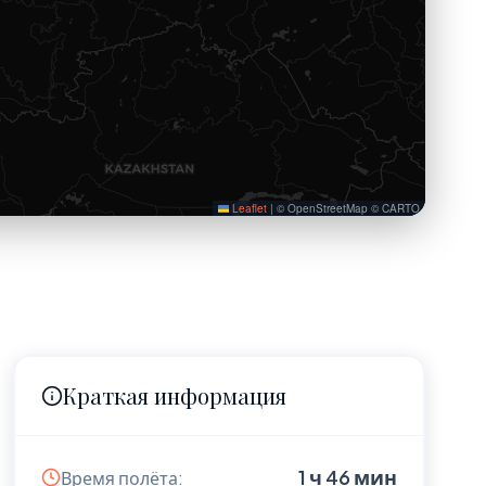
Leaflet
|
© OpenStreetMap © CARTO
Краткая информация
1 ч 46 мин
Время полёта: