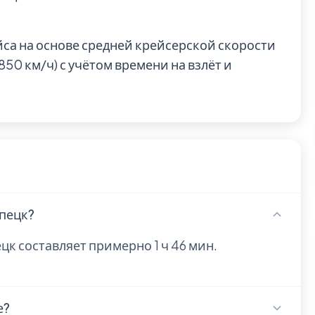
йса на основе средней крейсерской скорости
0 км/ч) с учётом времени на взлёт и
ипецк?
цк составляет примерно 1 ч 46 мин.
е?