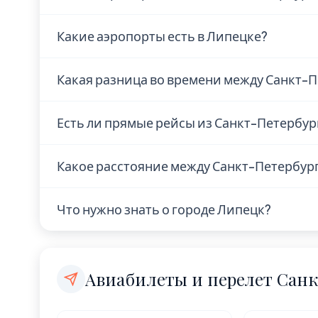
В Санкт-Петербурге находится 3 аэропорта:
Какие аэропорты есть в Липецке?
Airport (PIE), Albert Whitted Airport (SPG), 
В Липецке находится 1 аэропорт: Lipetsk Ai
Какая разница во времени между Санкт-П
Санкт-Петербург и Липецк находятся в од
Есть ли прямые рейсы из Санкт-Петербур
Наличие прямых рейсов из Санкт-Петербу
Какое расстояние между Санкт-Петербур
авиакомпании. Рекомендуем проверить а
авиакомпаний или в поисковиках авиабил
Расстояние по прямой — 993 км. Это коро
Что нужно знать о городе Липецк?
рейса без пересадок.
выходные.
Липецк — город с населением 510 000 чел
Авиабилеты и перелет Сан