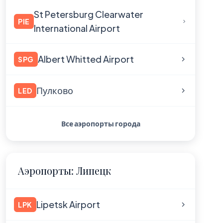
St Petersburg Clearwater
PIE
International Airport
Albert Whitted Airport
SPG
Пулково
LED
Все аэропорты города
Аэропорты: Липецк
Lipetsk Airport
LPK