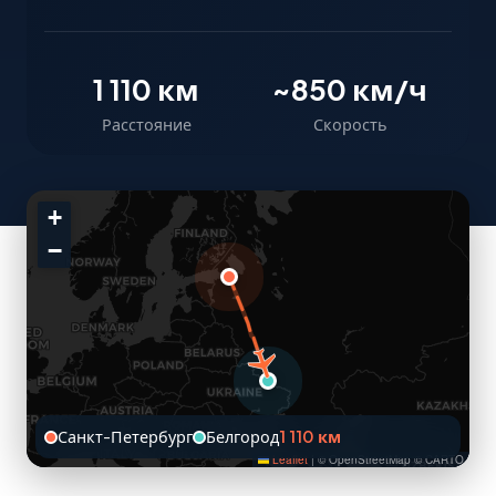
1 110 км
~850 км/ч
Расстояние
Скорость
+
−
Санкт-Петербург
Белгород
1 110 км
Leaflet
|
© OpenStreetMap © CARTO