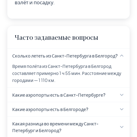
взлёт и посадку.
Часто задаваемые вопросы
Сколько лететь из Санкт-Петербурга в Белгород?
Время полёта из Санкт-Петербурга в Белгород
составляет примерно 1 ч 55 мин. Расстояние между
городами — 1 110 км.
Какие аэропорты есть в Санкт-Петербурге?
В Санкт-Петербурге находится 3 аэропорта: St
Какие аэропорты есть в Белгороде?
Petersburg Clearwater International Airport (PIE),
Albert Whitted Airport (SPG), Пулково (LED).
В Белгороде находится 1 аэропорт: Belgorod
Какая разница во времени между Санкт-
International Airport (EGO).
Петербург и Белгород?