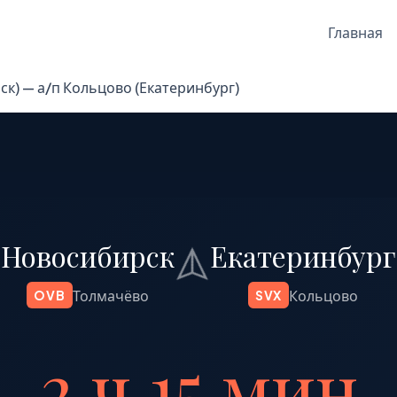
Главная
к) — а/п Кольцово (Екатеринбург)
Новосибирск
Екатеринбург
Толмачёво
Кольцово
OVB
SVX
2 ч 15 мин