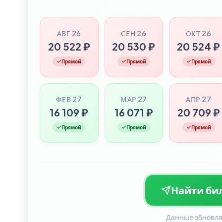
АВГ 26
СЕН 26
ОКТ 26
20 522 ₽
20 530 ₽
20 524 ₽
Прямой
Прямой
Прямой
ФЕВ 27
МАР 27
АПР 27
16 109 ₽
16 071 ₽
20 709 ₽
Прямой
Прямой
Прямой
Найти бил
Данные обновля