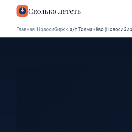
Сколько лететь
Главная
/
Новосибирск
/
а/п Толмачёво (Новосибирс