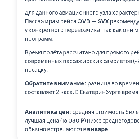
Для данного авиационного узла характе
Пассажирам рейса
OVB — SVX
рекоменду
у конкретного перевозчика, так как они 
программ.
Время полёта рассчитано для прямого ре
современных пассажирских самолётов (~85
посадку.
Обратите внимание:
разница во времен
составляет 2 часа. В Екатеринбурге время 
Аналитика цен:
средняя стоимость биле
лучшая цена (
16 030 ₽
) ниже среднегодов
обычно встречаются в
январе
.