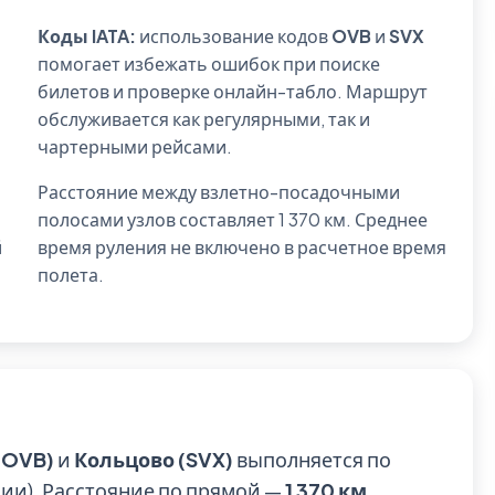
Коды IATA:
использование кодов
OVB
и
SVX
помогает избежать ошибок при поиске
билетов и проверке онлайн-табло. Маршрут
обслуживается как регулярными, так и
чартерными рейсами.
Расстояние между взлетно-посадочными
полосами узлов составляет 1 370 км. Среднее
й
время руления не включено в расчетное время
полета.
(OVB)
и
Кольцово (SVX)
выполняется по
ии). Расстояние по прямой —
1 370 км
.