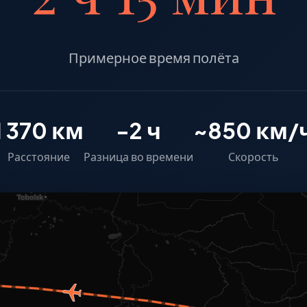
Примерное время полёта
1 370 км
-2 ч
~850 км/
Расстояние
Разница во времени
Скорость