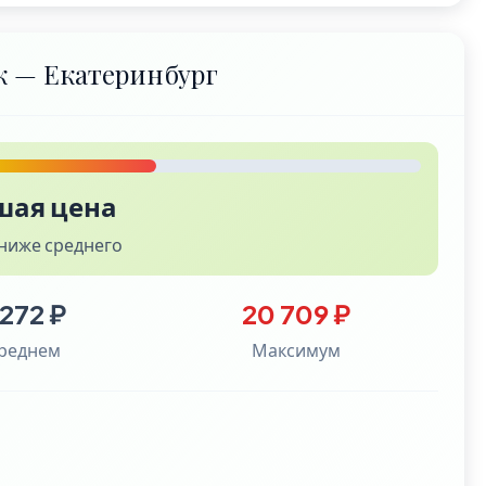
к — Екатеринбург
шая цена
ниже среднего
 272 ₽
20 709 ₽
среднем
Максимум