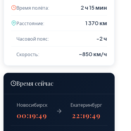
2 ч 15 мин
Время полёта:
1 370 км
Расстояние:
-2 ч
Часовой пояс:
~850 км/ч
Скорость:
Время сейчас
Новосибирск
Екатеринбург
00:19:51
22:19:51