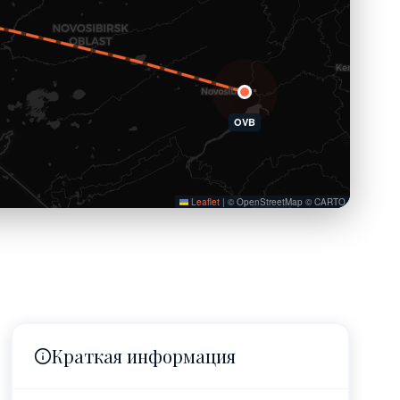
OVB
Leaflet
|
© OpenStreetMap © CARTO
Краткая информация