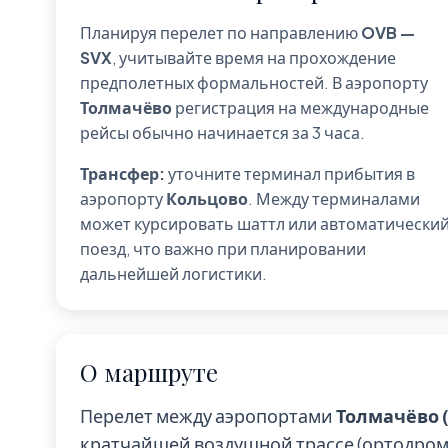
Планируя перелет по направлению
OVB —
SVX
, учитывайте время на прохождение
предполетных формальностей. В аэропорту
Толмачёво
регистрация на международные
рейсы обычно начинается за 3 часа.
Трансфер:
уточните терминал прибытия в
аэропорту
Кольцово
. Между терминалами
может курсировать шаттл или автоматически
поезд, что важно при планировании
дальнейшей логистики.
О маршруте
Перелет между аэропортами
Толмачёво 
кратчайшей воздушной трассе (ортодром