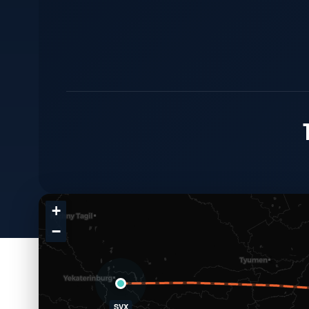
+
−
SVX