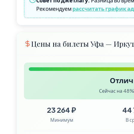
Совет по джетлагу:
Разница во врем
Рекомендуем
рассчитать график а
Цены на билеты Уфа — Ирку
Отлич
Сейчас на 48%
23 264 ₽
44 
Минимум
В с