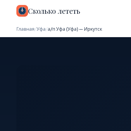
Сколько лететь
Главная
/
Уфа
/
а/п Уфа (Уфа) — Иркутск