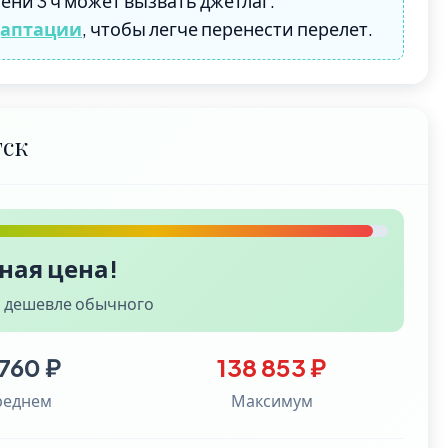
ени 3 ч может вызвать джетлаг.
даптации
, чтобы легче перенести перелет.
тск
ная цена!
 дешевле обычного
760 ₽
138 853 ₽
реднем
Максимум