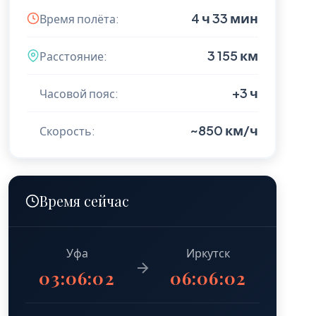
4 ч 33 мин
Время полёта:
3 155 км
Расстояние:
+3 ч
Часовой пояс:
~850 км/ч
Скорость:
Время сейчас
Уфа
Иркутск
03:06:04
06:06:04