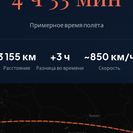
Примерное время полёта
3 155 км
+3 ч
~850 км/
Расстояние
Разница во времени
Скорость