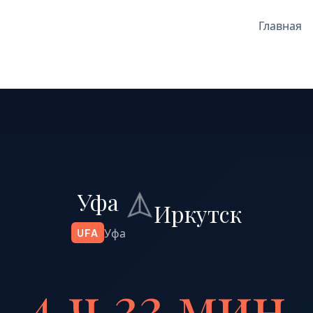
Главная
Уфа
Иркутск
Уфа
UFA
4 ч 33 мин