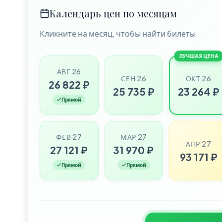
Календарь цен по месяцам
Кликните на месяц, чтобы найти билеты
ЛУЧШАЯ ЦЕНА
АВГ 26
СЕН 26
ОКТ 26
26 822 ₽
25 735 ₽
23 264 ₽
Прямой
ФЕВ 27
МАР 27
АПР 27
27 121 ₽
31 970 ₽
93 171 ₽
Прямой
Прямой