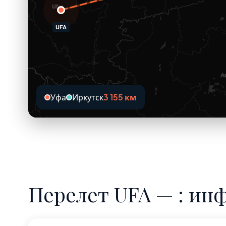
UFA
Уфа
Иркутск
3 155 км
Перелет UFA — : ин